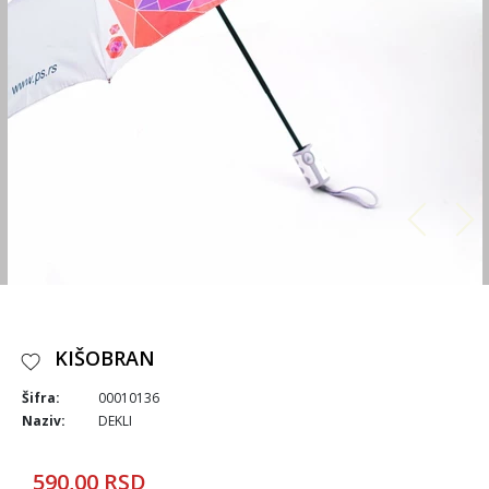
KIŠOBRAN
Šifra:
00010136
Naziv:
DEKLI
590,00 RSD