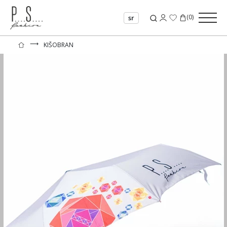
(
0
)
sr
⟶
KIŠOBRAN