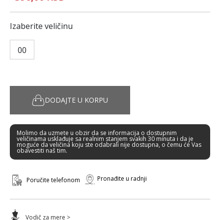
Izaberite veličinu
00
DODAJTE U KORPU
Molimo da uzmete u obzir da se informacija o dostupnim
veličinama usklađuje sa realnim stanjem svakih 30 minuta i da je
moguće da veličina koju ste odabrali nije dostupna, o čemu će Vas
obavestiti naš tim.
Pronađite u radnji
Poručite telefonom
Vodič za mere >