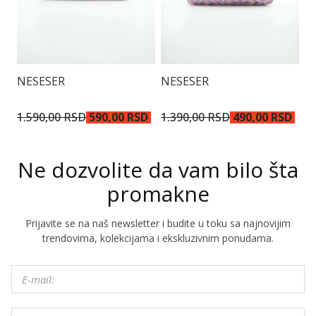
N
NESESER
NESESER
9
1.590,00 RSD
590,00 RSD
1.390,00 RSD
490,00 RSD
Ne dozvolite da vam bilo šta
promakne
Prijavite se na naš newsletter i budite u toku sa najnovijim
trendovima, kolekcijama i ekskluzivnim ponudama.