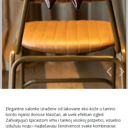
Elegantne salonke izrađene od lakovane eko-kože u tamno
bordo nijansi donose klasičan, ali uvek efektan izgled.
Zahvaljujući špicastom vrhu i tankoj visokoj potpetici, vizuelno
izdužuju nogu i naglašavaju ženstvenost svake kombinacije.