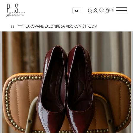
(
0
)
sr
⟶
LAKOVANE SALONKE SA VISOKOM ŠTIKLOM