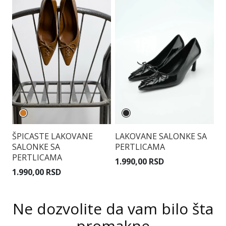
LAKOVANE SALONKE SA
B
ŠPICASTE LAKOVANE
PERTLICAMA
K
SALONKE SA
3.
PERTLICAMA
1.990,00 RSD
R
1.990,00 RSD
Ne dozvolite da vam bilo šta
promakne