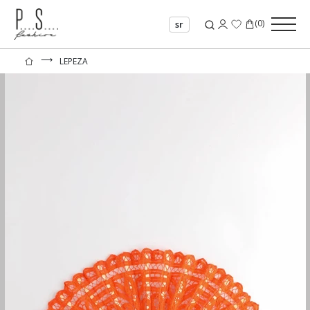
(
0
)
sr
⟶
LEPEZA