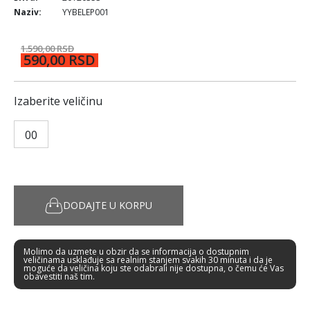
Naziv:
YYBELEP001
1.590,00 RSD
590,00 RSD
Izaberite veličinu
00
DODAJTE U KORPU
Molimo da uzmete u obzir da se informacija o dostupnim
veličinama usklađuje sa realnim stanjem svakih 30 minuta i da je
moguće da veličina koju ste odabrali nije dostupna, o čemu će Vas
obavestiti naš tim.