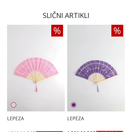
SLIČNI ARTIKLI
LEPEZA
LEPEZA
L