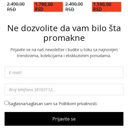
2.490,00
2.490,00
1.790,00
1.590,00
1
RSD
RSD
RSD
RSD
Ne dozvolite da vam bilo šta
promakne
Prijavite se na naš newsletter i budite u toku sa najnovijim
trendovima, kolekcijama i ekskluzivnim ponudama.
Saglasna/saglasan sam sa Politikom privatnosti.
Prijavite se