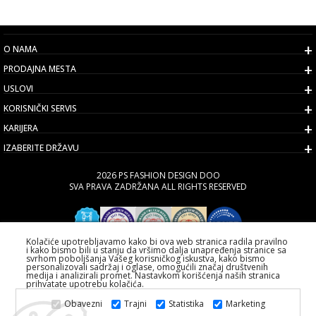
O NAMA
PRODAJNA MESTA
USLOVI
KORISNIČKI SERVIS
KARIJERA
IZABERITE DRŽAVU
2026 PS FASHION DESIGN DOO
SVA PRAVA ZADRŽANA ALL RIGHTS RESERVED
Kolačiće upotrebljavamo kako bi ova web stranica radila pravilno
i kako bismo bili u stanju da vršimo dalja unapređenja stranice sa
svrhom poboljšanja Vašeg korisničkog iskustva, kako bismo
personalizovali sadržaj i oglase, omogućili značaj društvenih
medija i analizirali promet. Nastavkom korišćenja naših stranica
prihvatate upotrebu kolačića.
Obavezni
Trajni
Statistika
Marketing