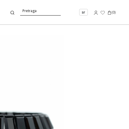
sr
(
0
)