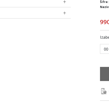
Šifra:
Naziv
99
Izabe
00