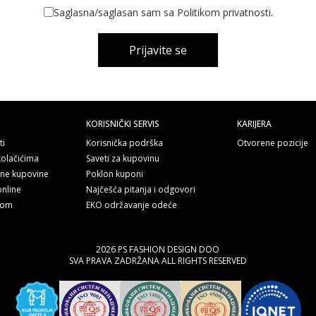
Saglasna/saglasan sam sa Politikom privatnosti.
Prijavite se
KORISNIČKI SERVIS
KARIJERA
ti
Korisnička podrška
Otvorene pozicije
kolačićima
Saveti za kupovinu
line kupovine
Poklon kuponi
online
Najčešća pitanja i odgovori
nom
EKO održavanje odeće
2026 PS FASHION DESIGN DOO
SVA PRAVA ZADRŽANA ALL RIGHTS RESERVED