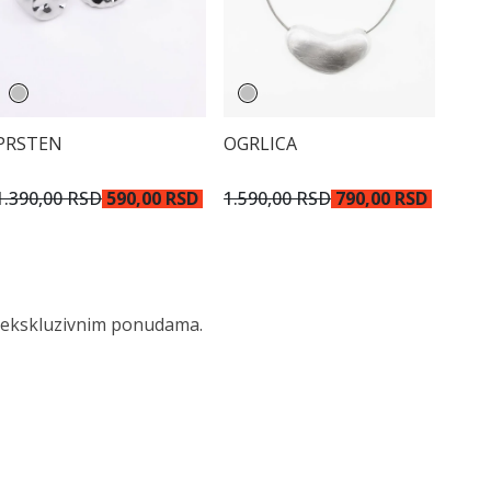
PRSTEN
OGRLICA
1.390,00 RSD
590,00 RSD
1.590,00 RSD
790,00 RSD
 i ekskluzivnim ponudama.