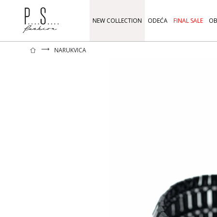
NEW COLLECTION
ODEĆA
FINAL SALE
OB
⟶
NARUKVICA