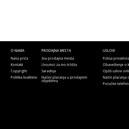
O NAMA
PRODAJNA MESTA
USLOVI
Naša priča
Sva prodajna mesta
Polisa privatnos
Kontakt
Uvoznici za ino tržišta
Obaveštenje o 
Copyright
Saradnja
Opšti uslovi on
Politika kvaliteta
Načini plaćanja u prodajnim
Način plaćanja 
objektima
Poručite telefo