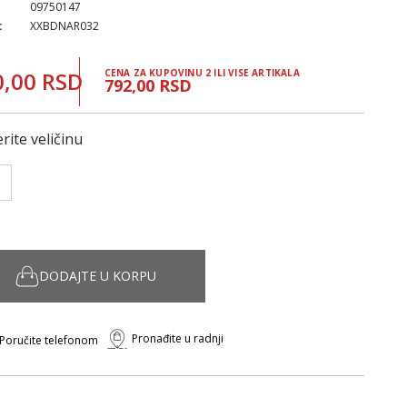
09750147
:
XXBDNAR032
0,00 RSD
CENA ZA KUPOVINU 2 ILI VISE ARTIKALA
792,00 RSD
rite veličinu
DODAJTE U KORPU
Pronađite u radnji
Poručite telefonom