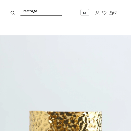
sr
(
0
)