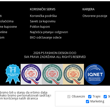
KORISNIČKI SERVIS
KARIJERA
ti
Korisnička podrška
Otvorene pozicije
kolačićima
Saveti za kupovinu
line kupovine
Poklon kuponi
online
Najčešća pitanja i odgovori
nom
EKO održavanje odeće
2026 PS FASHION DESIGN DOO
SVA PRAVA ZADRŽANA ALL RIGHTS RESERVED
bismo bili u stanju da vršimo dalja
kako bismo personalizovali sadržaj i
Obavezni
Trajni
S
om korišćenja naših stranica
Marketing