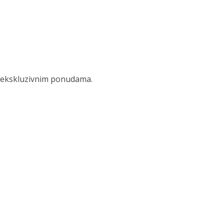
 i ekskluzivnim ponudama.