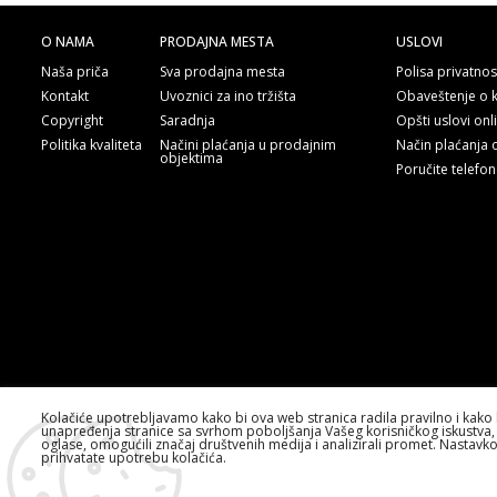
O NAMA
PRODAJNA MESTA
USLOVI
Naša priča
Sva prodajna mesta
Polisa privatnos
Kontakt
Uvoznici za ino tržišta
Obaveštenje o 
Copyright
Saradnja
Opšti uslovi on
Politika kvaliteta
Načini plaćanja u prodajnim
Način plaćanja 
objektima
Poručite telefo
Kolačiće upotrebljavamo kako bi ova web stranica radila pravilno i kako 
unapređenja stranice sa svrhom poboljšanja Vašeg korisničkog iskustva, 
oglase, omogućili značaj društvenih medija i analizirali promet. Nastavk
prihvatate upotrebu kolačića.