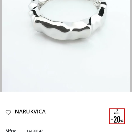
NARUKVICA
Šifra:
14190147