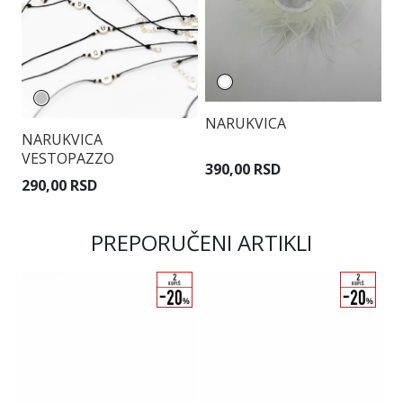
NARUKVICA
NARUKVICA
N
VESTOPAZZO
390,00 RSD
290,00 RSD
9
PREPORUČENI ARTIKLI