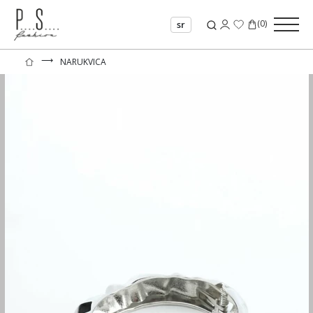
(
0
)
sr
⟶
NARUKVICA