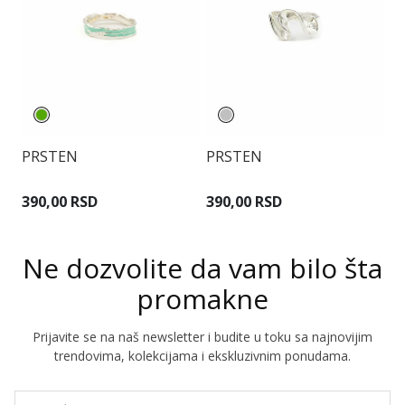
PRSTEN
PRSTEN
P
390,00 RSD
390,00 RSD
6
Ne dozvolite da vam bilo šta
promakne
Prijavite se na naš newsletter i budite u toku sa najnovijim
trendovima, kolekcijama i ekskluzivnim ponudama.