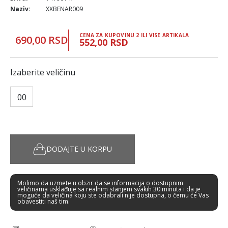
Naziv:
XXBENAR009
CENA ZA KUPOVINU 2 ILI VISE ARTIKALA
690,00 RSD
552,00 RSD
Izaberite veličinu
00
DODAJTE U KORPU
Molimo da uzmete u obzir da se informacija o dostupnim
veličinama usklađuje sa realnim stanjem svakih 30 minuta i da je
moguće da veličina koju ste odabrali nije dostupna, o čemu će Vas
obavestiti naš tim.