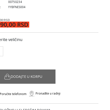
00750234
:
YYBFNES004
,00 RSD
190,00 RSD
rite veličinu
DODAJTE U KORPU
Pronađite u radnji
Poručite telefonom