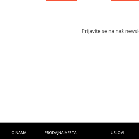
Prijavite se na naš news
O NAMA
PRODAJNA MESTA
USLOVI