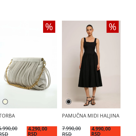
TORBA
PAMUČNA MIDI HALJINA
6.990,00
7.990,00
4.290,00
4.990,00
RSD
RSD
RSD
RSD