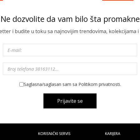
Ne dozvolite da vam bilo šta promakne
letter i budite u toku sa najnovijim trendovima, kolekcijama
Saglasna/saglasan sam sa Politikom privatnosti.
Prijavite se
KORISNIČKI SERVIS
KARIJERA