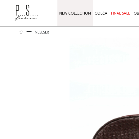
NEW COLLECTION
ODEĆA
FINAL SALE
OB
⟶
NESESER