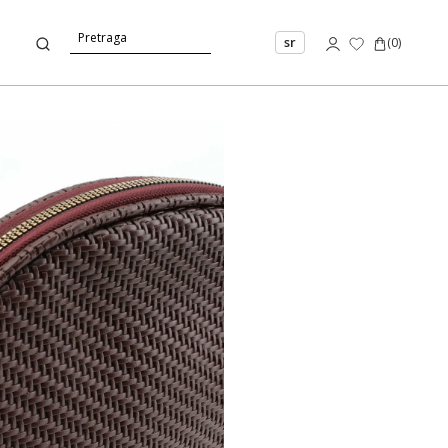
sr
(
0
)