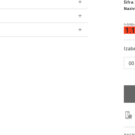
Šifra:
Naziv
1.590
1.
Izabe
00