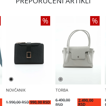
PREPORUČENI ARTIKLI
NOVČANIK
TORBA
6.490,00
2.490,00
1.990,00 RSD
990,00 RSD
RSD
RSD