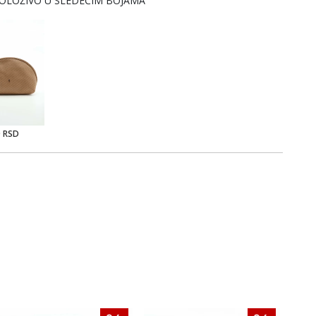
OLOŽIVO U SLEDEĆIM BOJAMA
0 RSD