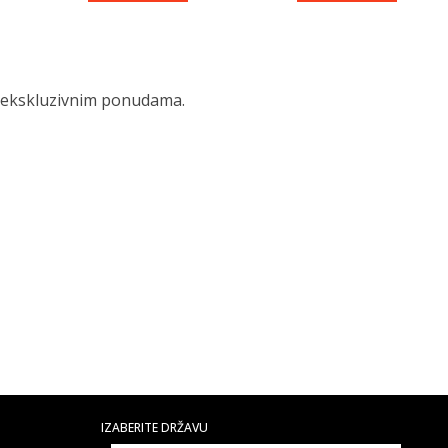
 i ekskluzivnim ponudama.
IZABERITE DRŽAVU