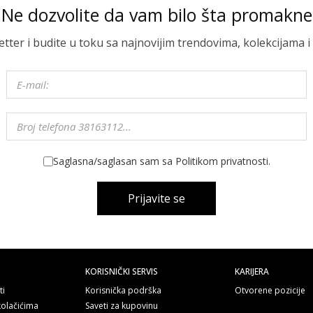
Ne dozvolite da vam bilo šta promakne
letter i budite u toku sa najnovijim trendovima, kolekcijama
Saglasna/saglasan sam sa Politikom privatnosti.
Prijavite se
KORISNIČKI SERVIS
KARIJERA
ti
Korisnička podrška
Otvorene pozicije
kolačićima
Saveti za kupovinu