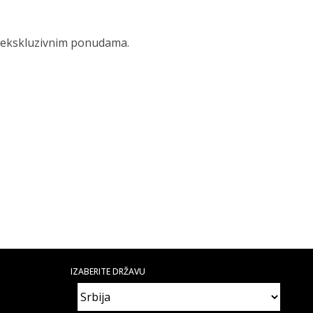
 i ekskluzivnim ponudama.
IZABERITE DRŽAVU