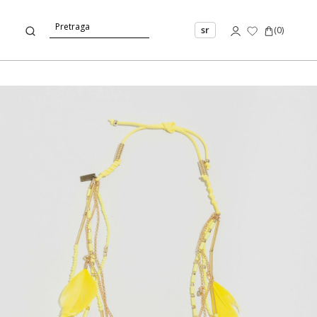
sr
(
0
)