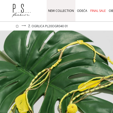
NEW COLLECTION
ODEĆA
FINAL SALE
OB
⟶
Ž. OGRLICA PL20OGR040 01