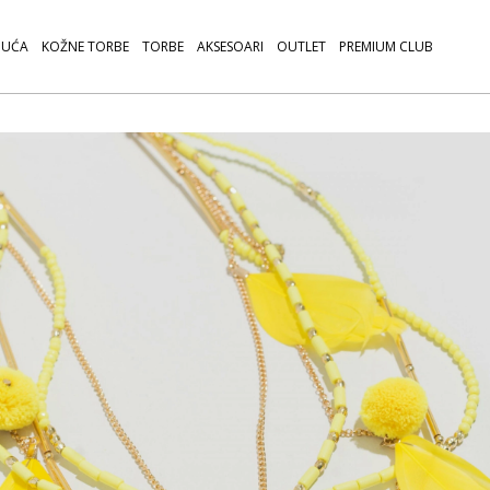
UĆA
KOŽNE TORBE
TORBE
AKSESOARI
OUTLET
PREMIUM CLUB