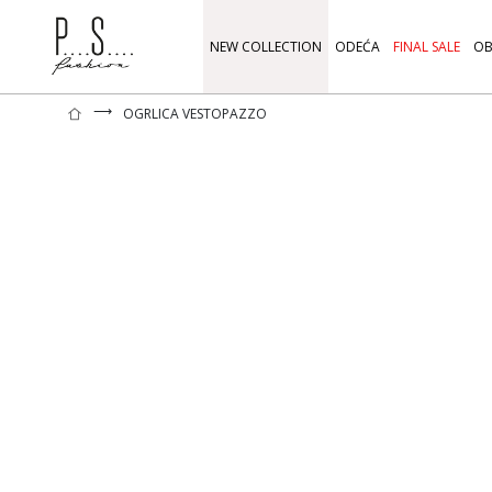
NEW COLLECTION
ODEĆA
FINAL SALE
OB
⟶
OGRLICA VESTOPAZZO