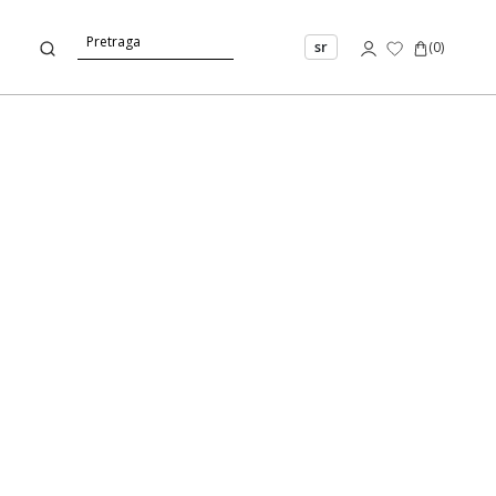
sr
(
0
)