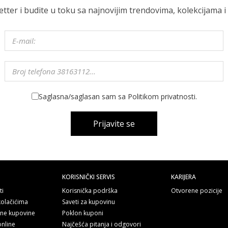
letter i budite u toku sa najnovijim trendovima, kolekcijama
Saglasna/saglasan sam sa Politikom privatnosti.
Prijavite se
KORISNIČKI SERVIS
KARIJERA
ti
Korisnička podrška
Otvorene pozicije
kolačićima
Saveti za kupovinu
line kupovine
Poklon kuponi
online
Najčešća pitanja i odgovori