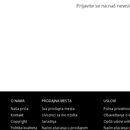
Prijavite se na naš news
O NAMA
PRODAJNA MESTA
USLOVI
Naša priča
Sva prodajna mesta
Polisa privatnos
Kontakt
Uvoznici za ino tržišta
Obaveštenje o 
Copyright
Saradnja
Opšti uslovi on
Politika kvaliteta
Načini plaćanja u prodajnim
Način plaćanja 