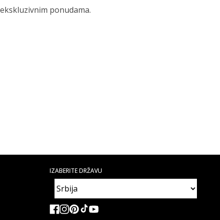
 i ekskluzivnim ponudama.
IZABERITE DRŽAVU