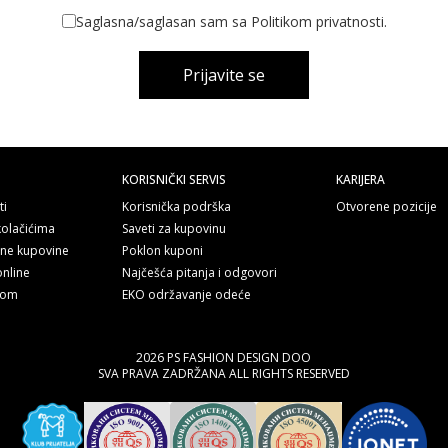
Saglasna/saglasan sam sa Politikom privatnosti.
Prijavite se
KORISNIČKI SERVIS
KARIJERA
ti
Korisnička podrška
Otvorene pozicije
kolačićima
Saveti za kupovinu
line kupovine
Poklon kuponi
online
Najčešća pitanja i odgovori
nom
EKO održavanje odeće
2026 PS FASHION DESIGN DOO
SVA PRAVA ZADRŽANA ALL RIGHTS RESERVED