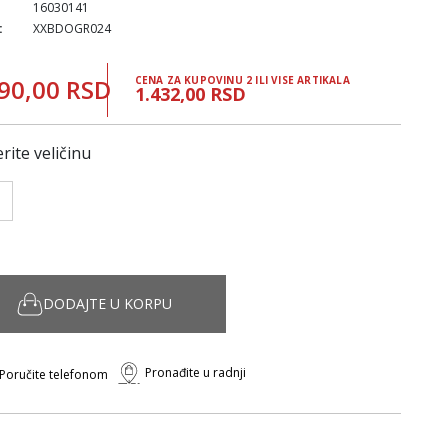
16030141
:
XXBDOGR024
90,00 RSD
CENA ZA KUPOVINU 2 ILI VISE ARTIKALA
1.432,00 RSD
rite veličinu
DODAJTE U KORPU
Pronađite u radnji
Poručite telefonom