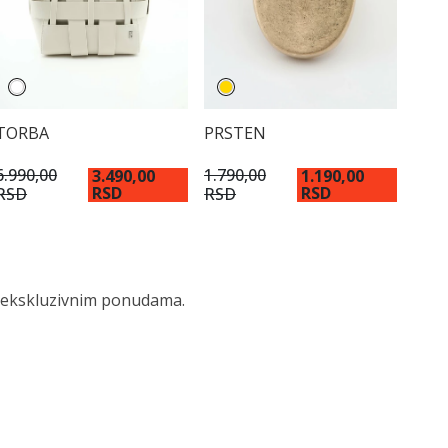
TORBA
PRSTEN
6.990,00
1.790,00
3.490,00
1.190,00
RSD
RSD
RSD
RSD
 i ekskluzivnim ponudama.