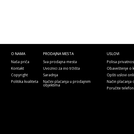
O NAMA
PRODAJNA MESTA
USLOVI
Naša priča
Sva prodajna mesta
Polisa privatnos
Kontakt
Uvoznici za ino tržišta
Obaveštenje o 
Copyright
Saradnja
Opšti uslovi on
Politika kvaliteta
Načini plaćanja u prodajnim
Način plaćanja 
objektima
Poručite telefo