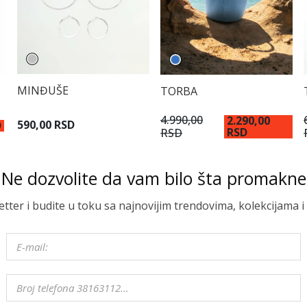
MINĐUŠE
TORBA
4.990,00
2.290,00
590,00 RSD
D
RSD
RSD
Ne dozvolite da vam bilo šta promakne
letter i budite u toku sa najnovijim trendovima, kolekcijama