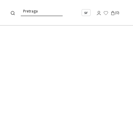
sr
(
0
)