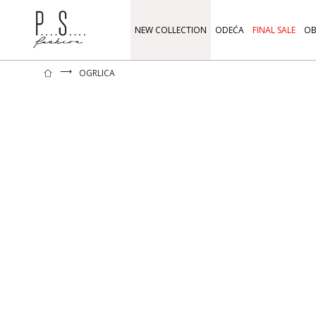
NEW COLLECTION
ODEĆA
FINAL SALE
OB
⟶
OGRLICA