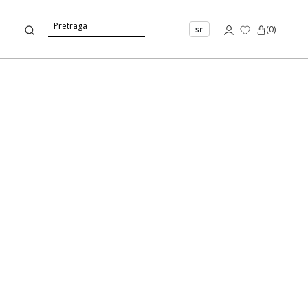
sr
(
0
)