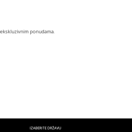
 i ekskluzivnim ponudama.
IZABERITE DRŽAVU