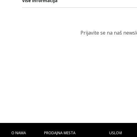
Više informacija
Prijavite se na naš news
O NAMA
PRODAJNA MESTA
USLOVI