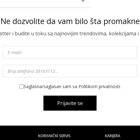
Ne dozvolite da vam bilo šta promakne
letter i budite u toku sa najnovijim trendovima, kolekcijama
Saglasna/saglasan sam sa Politikom privatnosti.
Prijavite se
KORISNIČKI SERVIS
KARIJERA