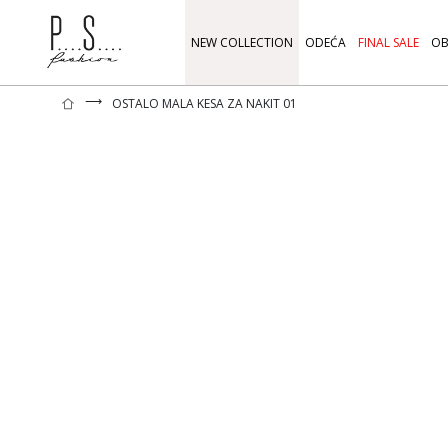
NEW COLLECTION
ODEĆA
FINAL SALE
OB
⟶
OSTALO MALA KESA ZA NAKIT 01