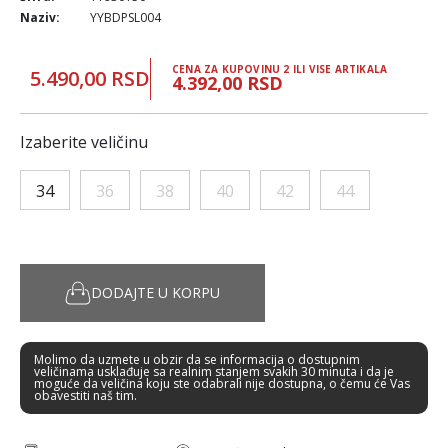
Naziv:
YYBDPSL004
CENA ZA KUPOVINU 2 ILI VISE ARTIKALA
5.490,00 RSD
4.392,00 RSD
Izaberite veličinu
34
36
38
40
42
44
DODAJTE U KORPU
Molimo da uzmete u obzir da se informacija o dostupnim
veličinama usklađuje sa realnim stanjem svakih 30 minuta i da je
moguće da veličina koju ste odabrali nije dostupna, o čemu će Vas
obavestiti naš tim.