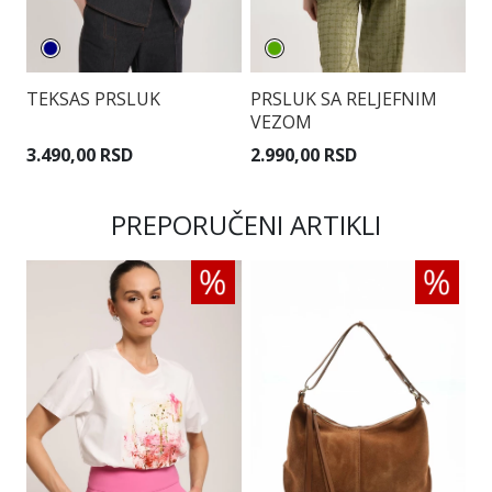
TEKSAS PRSLUK
PRSLUK SA RELJEFNIM
P
VEZOM
P
3.490,00 RSD
2.990,00 RSD
3
PREPORUČENI ARTIKLI