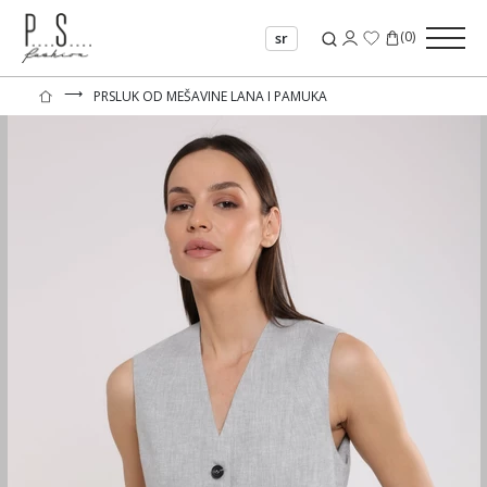
(
0
)
sr
⟶
PRSLUK OD MEŠAVINE LANA I PAMUKA