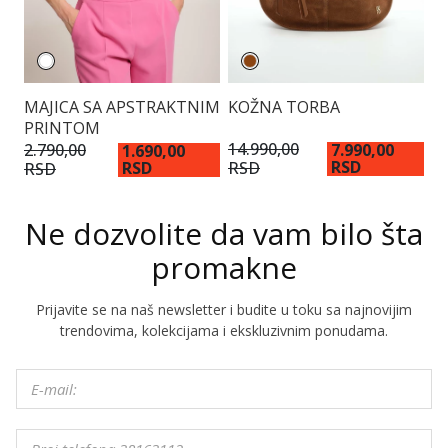
KOŽNA TORBA
MAJICA SA APSTRAKTNIM
B
PRINTOM
P
14.990,00
2.790,00
7.
7.990,00
1.690,00
RSD
RSD
RSD
RSD
R
Ne dozvolite da vam bilo šta
promakne
Prijavite se na naš newsletter i budite u toku sa najnovijim
trendovima, kolekcijama i ekskluzivnim ponudama.