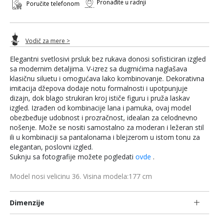
Pronađite u radnji
Poručite telefonom
Vodič za mere >
Elegantni svetlosivi prsluk bez rukava donosi sofisticiran izgled
sa modernim detaljima. V-izrez sa dugmićima naglašava
klasičnu siluetu i omogućava lako kombinovanje. Dekorativna
imitacija džepova dodaje notu formalnosti i upotpunjuje
dizajn, dok blago strukiran kroj ističe figuru i pruža laskav
izgled. Izrađen od kombinacije lana i pamuka, ovaj model
obezbeđuje udobnost i prozračnost, idealan za celodnevno
nošenje. Može se nositi samostalno za moderan i ležeran stil
ili u kombinaciji sa pantalonama i blejzerom u istom tonu za
elegantan, poslovni izgled.
Suknju sa fotografije možete pogledati
ovde
.
Model nosi velicinu 36. Visina modela:177 cm
Dimenzije