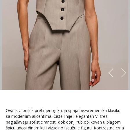
Ovaj sivi prsluk prefinjenog kroja spaja bezvremensku klasiku
sa modernim akcentima. Čiste linije i elegantan V izrez
naglašavaju sofisticiranost, dok donji rub oblikovan u blagom
špicu unosi dinamiku i vizuelno izdužuje figuru. Kontrastna crna