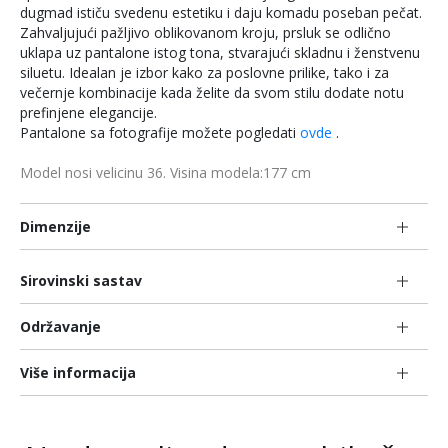
dugmad ističu svedenu estetiku i daju komadu poseban pečat.
Zahvaljujući pažljivo oblikovanom kroju, prsluk se odlično
uklapa uz pantalone istog tona, stvarajući skladnu i ženstvenu
siluetu. Idealan je izbor kako za poslovne prilike, tako i za
večernje kombinacije kada želite da svom stilu dodate notu
prefinjene elegancije.
Pantalone sa fotografije možete pogledati
ovde
.
Model nosi velicinu 36. Visina modela:177 cm
Dimenzije
Sirovinski sastav
Održavanje
Više informacija