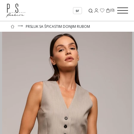
(
0
)
sr
⟶
PRSLUK SA ŠPICASTIM DONJIM RUBOM