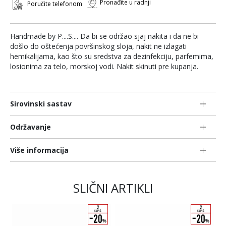
Pronađite u radnji
Poručite telefonom
Handmade by P....S.... Da bi se održao sjaj nakita i da ne bi
došlo do oštećenja površinskog sloja, nakit ne izlagati
hemikalijama, kao što su sredstva za dezinfekciju, parfemima,
losionima za telo, morskoj vodi. Nakit skinuti pre kupanja.
Sirovinski sastav
Održavanje
Više informacija
SLIČNI ARTIKLI