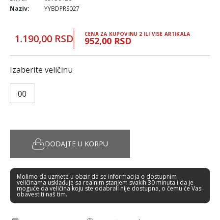
Naziv:
YYBDPRS027
CENA ZA KUPOVINU 2 ILI VISE ARTIKALA
1.190,00 RSD
952,00 RSD
Izaberite veličinu
00
DODAJTE U KORPU
Molimo da uzmete u obzir da se informacija o dostupnim
veličinama usklađuje sa realnim stanjem svakih 30 minuta i da je
moguće da veličina koju ste odabrali nije dostupna, o čemu će Vas
obavestiti naš tim.