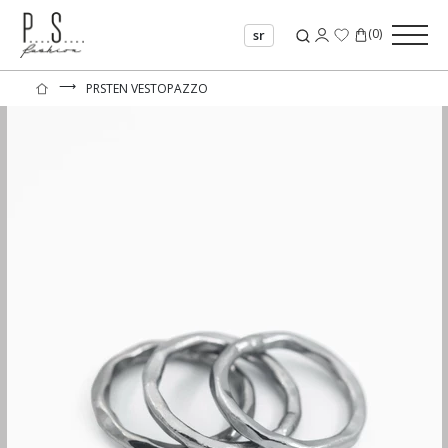
(
0
)
sr
⟶
PRSTEN VESTOPAZZO