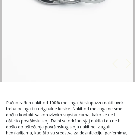
Ručno rađen nakit od 100% mesinga. Vestopazzo nakit uvek
treba odlagati u originalne kesice. Nakit od mesinga ne sme
doći u kontakt sa korozivnim supstancama, kako se ne bi
oštetio površinski sloj. Da bi se održao sjaj nakita i da ne bi
došlo do oštećenja površinskog sloja nakit ne izlagati
hemikalijama, kao što su sredstva za dezinfekciju, parfemima,