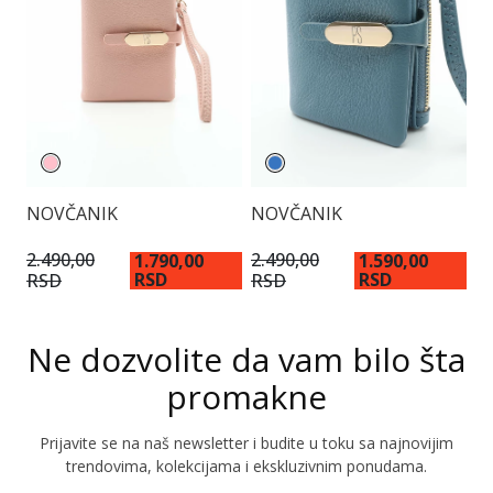
NOVČANIK
NOVČANIK
N
2.490,00
2.490,00
1.790,00
1.590,00
1
RSD
RSD
RSD
RSD
Ne dozvolite da vam bilo šta
promakne
Prijavite se na naš newsletter i budite u toku sa najnovijim
trendovima, kolekcijama i ekskluzivnim ponudama.