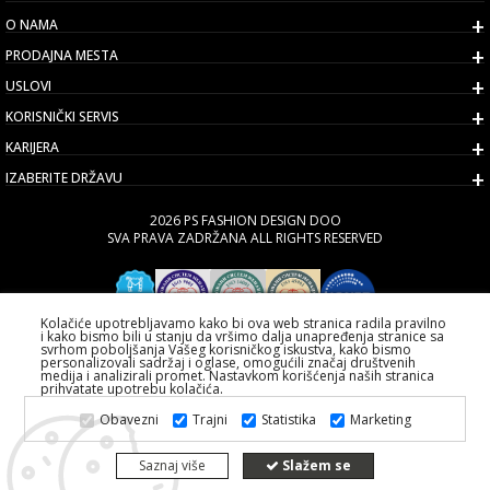
O NAMA
PRODAJNA MESTA
USLOVI
KORISNIČKI SERVIS
KARIJERA
IZABERITE DRŽAVU
2026 PS FASHION DESIGN DOO
SVA PRAVA ZADRŽANA ALL RIGHTS RESERVED
Kolačiće upotrebljavamo kako bi ova web stranica radila pravilno
i kako bismo bili u stanju da vršimo dalja unapređenja stranice sa
svrhom poboljšanja Vašeg korisničkog iskustva, kako bismo
personalizovali sadržaj i oglase, omogućili značaj društvenih
medija i analizirali promet. Nastavkom korišćenja naših stranica
prihvatate upotrebu kolačića.
Obavezni
Trajni
Statistika
Marketing
Saznaj više
Slažem se