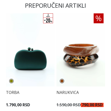
PREPORUČENI ARTIKLI
TORBA
NARUKVICA
N
1.790,00 RSD
1.590,00 RSD
790,00 RSD
1