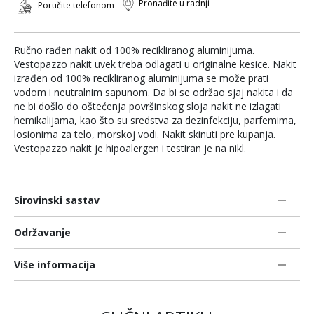
Pronađite u radnji
Poručite telefonom
Ručno rađen nakit od 100% recikliranog aluminijuma.
Vestopazzo nakit uvek treba odlagati u originalne kesice. Nakit
izrađen od 100% recikliranog aluminijuma se može prati
vodom i neutralnim sapunom. Da bi se održao sjaj nakita i da
ne bi došlo do oštećenja površinskog sloja nakit ne izlagati
hemikalijama, kao što su sredstva za dezinfekciju, parfemima,
losionima za telo, morskoj vodi. Nakit skinuti pre kupanja.
Vestopazzo nakit je hipoalergen i testiran je na nikl.
Sirovinski sastav
Održavanje
Više informacija