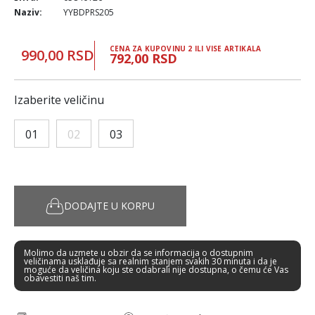
Naziv:
YYBDPRS205
CENA ZA KUPOVINU 2 ILI VISE ARTIKALA
990,00 RSD
792,00 RSD
Izaberite veličinu
01
02
03
DODAJTE U KORPU
Molimo da uzmete u obzir da se informacija o dostupnim
veličinama usklađuje sa realnim stanjem svakih 30 minuta i da je
moguće da veličina koju ste odabrali nije dostupna, o čemu će Vas
obavestiti naš tim.