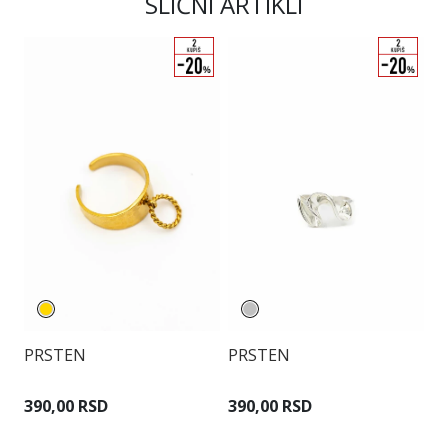
SLIČNI ARTIKLI
P
PRSTEN
PRSTEN
4
390,00 RSD
390,00 RSD