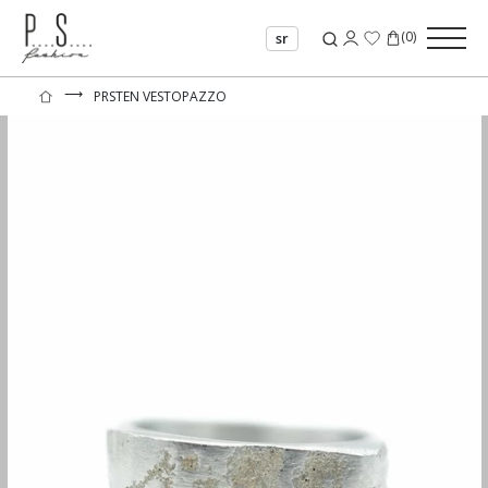
(
0
)
sr
⟶
PRSTEN VESTOPAZZO