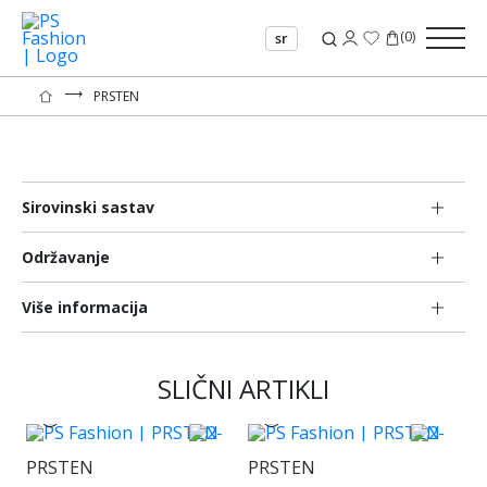
(
0
)
sr
⟶
PRSTEN
Sirovinski sastav
Održavanje
Više informacija
SLIČNI ARTIKLI
PRSTEN
PRSTEN
P