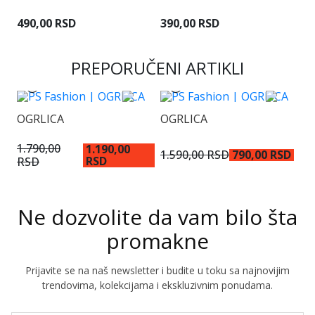
490,00 RSD
390,00 RSD
3
PREPORUČENI ARTIKLI
OGRLICA
OGRLICA
N
1.790,00
1.190,00
1.590,00 RSD
790,00 RSD
RSD
RSD
1
Ne dozvolite da vam bilo šta
promakne
Prijavite se na naš newsletter i budite u toku sa najnovijim
trendovima, kolekcijama i ekskluzivnim ponudama.