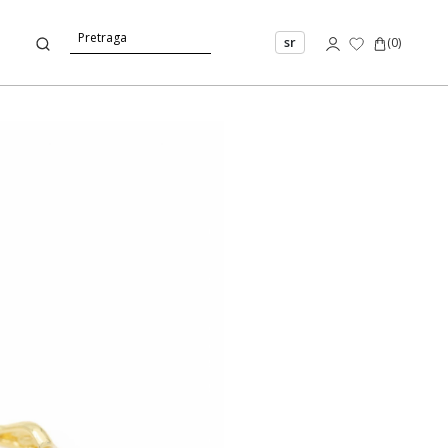
sr
(
0
)