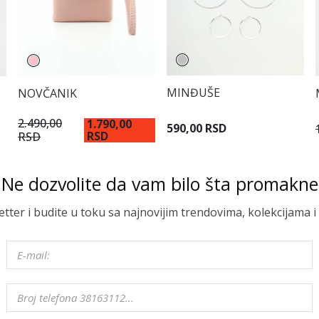
MINĐUŠE
NOVČANIK
2.490,00
1.790,00
590,00 RSD
RSD
RSD
Ne dozvolite da vam bilo šta promakne
letter i budite u toku sa najnovijim trendovima, kolekcijama