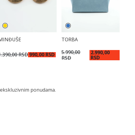
MINĐUŠE
TORBA
5.990,00
2.990,00
1.390,00 RSD
990,00 RSD
RSD
RSD
 i ekskluzivnim ponudama.