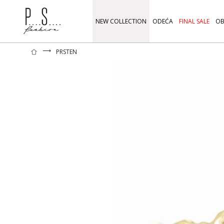
NEW COLLECTION
ODEĆA
FINAL SALE
OB
⟶
PRSTEN