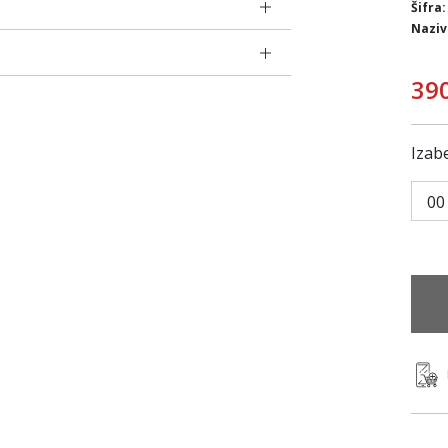
Šifra:
Naziv
39
Izabe
00