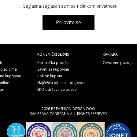
Saglasna/saglasan sam sa Politikom privatnosti.
Prijavite se
KORISNIČKI SERVIS
KARIJERA
ti
Korisnička podrška
Otvorene pozicije
kolačićima
Saveti za kupovinu
line kupovine
Poklon kuponi
online
Najčešća pitanja i odgovori
nom
EKO održavanje odeće
2026 PS FASHION DESIGN DOO
SVA PRAVA ZADRŽANA ALL RIGHTS RESERVED