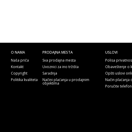
O NAMA
PRODAJNA MESTA
USLOVI
Naša priča
Sva prodajna mesta
Polisa privatnos
Kontakt
Uvoznici za ino tržišta
Obaveštenje o 
Copyright
Saradnja
Opšti uslovi on
Politika kvaliteta
Načini plaćanja u prodajnim
Način plaćanja 
objektima
Poručite telefo