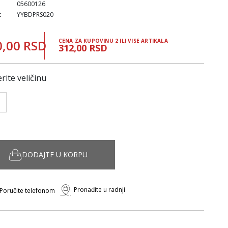
05600126
:
YYBDPRS020
0,00 RSD
CENA ZA KUPOVINU 2 ILI VISE ARTIKALA
312,00 RSD
rite veličinu
DODAJTE U KORPU
Pronađite u radnji
Poručite telefonom