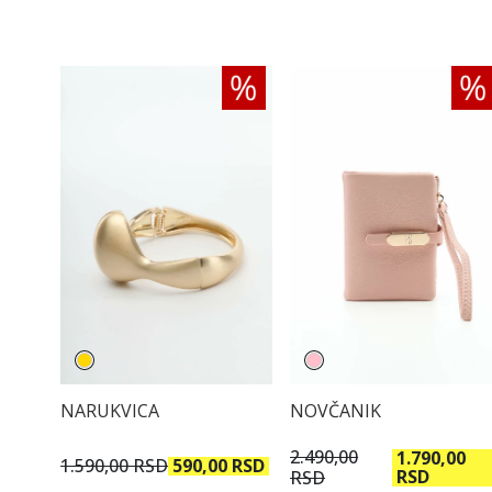
NARUKVICA
NOVČANIK
2.490,00
1.790,00
1.590,00 RSD
590,00 RSD
RSD
RSD