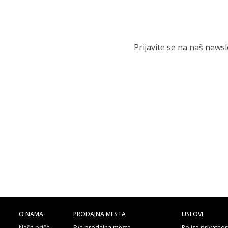
Prijavite se na naš news
O NAMA
PRODAJNA MESTA
USLOVI
Naša priča
Sva prodajna mesta
Polisa privatnos