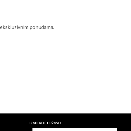
 i ekskluzivnim ponudama.
IZABERITE DRŽAVU