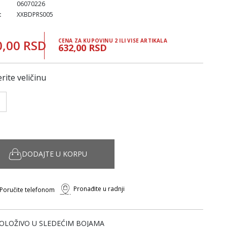
06070226
:
XXBDPRS005
0,00 RSD
CENA ZA KUPOVINU 2 ILI VISE ARTIKALA
632,00 RSD
rite veličinu
DODAJTE U KORPU
Pronađite u radnji
Poručite telefonom
OLOŽIVO U SLEDEĆIM BOJAMA