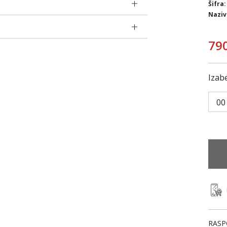
Šifra:
Naziv
79
Izabe
00
RASP