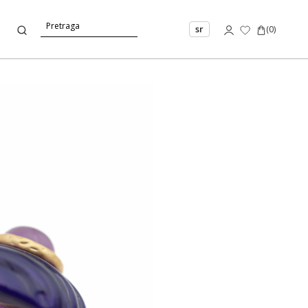
sr
(
0
)