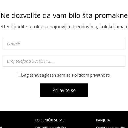
Ne dozvolite da vam bilo šta promakne
letter i budite u toku sa najnovijim trendovima, kolekcijama
Saglasna/saglasan sam sa Politikom privatnosti.
Prijavite se
KORISNIČKI SERVIS
KARIJERA
ti
Korisnička podrška
Otvorene pozicije