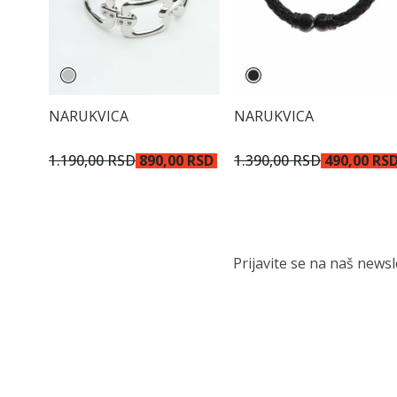
NARUKVICA
NARUKVICA
1.190,00 RSD
890,00 RSD
1.390,00 RSD
490,00 RS
Prijavite se na naš news