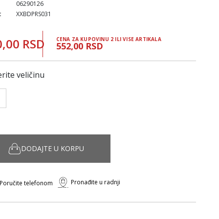
06290126
:
XXBDPRS031
0,00 RSD
CENA ZA KUPOVINU 2 ILI VISE ARTIKALA
552,00 RSD
rite veličinu
DODAJTE U KORPU
Pronađite u radnji
Poručite telefonom