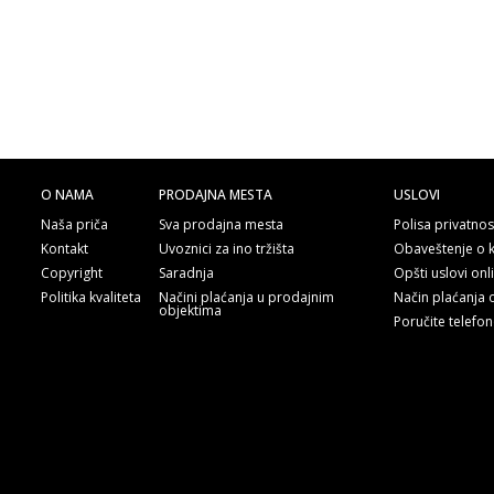
O NAMA
PRODAJNA MESTA
USLOVI
Naša priča
Sva prodajna mesta
Polisa privatnos
Kontakt
Uvoznici za ino tržišta
Obaveštenje o 
Copyright
Saradnja
Opšti uslovi on
Politika kvaliteta
Načini plaćanja u prodajnim
Način plaćanja 
objektima
Poručite telefo