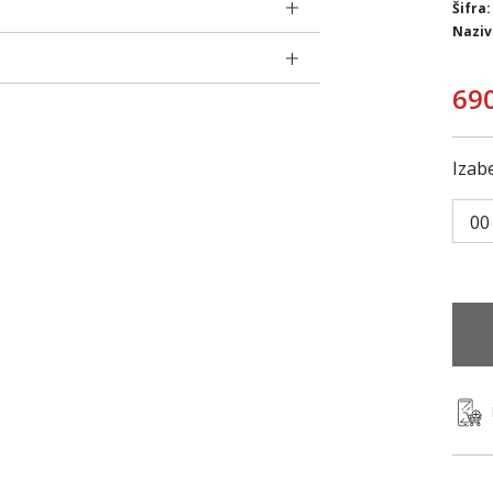
Šifra:
Naziv
69
Izabe
00