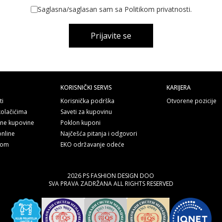
Saglasna/saglasan sam sa Politikom privatnosti.
Prijavite se
KORISNIČKI SERVIS
KARIJERA
ti
Korisnička podrška
Otvorene pozicije
kolačićima
Saveti za kupovinu
line kupovine
Poklon kuponi
online
Najčešća pitanja i odgovori
nom
EKO održavanje odeće
2026 PS FASHION DESIGN DOO
SVA PRAVA ZADRŽANA ALL RIGHTS RESERVED