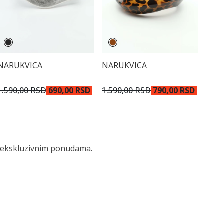
NARUKVICA
NARUKVICA
1.590,00 RSD
690,00 RSD
1.590,00 RSD
790,00 RSD
 i ekskluzivnim ponudama.