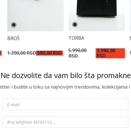
TORBA
BROŠ
5.990,00
3.990,00
D
1.390,00 RSD
590,00 RSD
RSD
RSD
Ne dozvolite da vam bilo šta promakne
letter i budite u toku sa najnovijim trendovima, kolekcijama