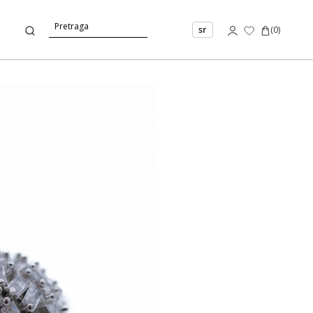
sr
(
0
)