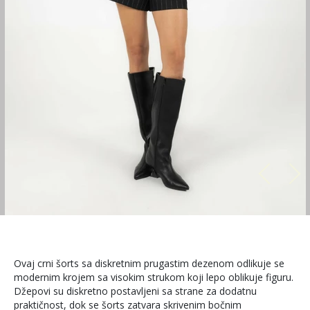
Ovaj crni šorts sa diskretnim prugastim dezenom odlikuje se
modernim krojem sa visokim strukom koji lepo oblikuje figuru.
Džepovi su diskretno postavljeni sa strane za dodatnu
praktičnost, dok se šorts zatvara skrivenim bočnim