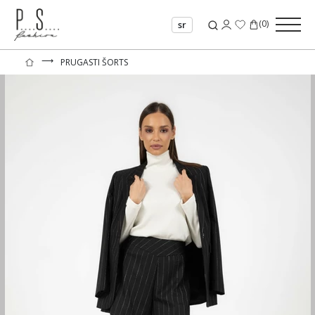
(
0
)
sr
⟶
PRUGASTI ŠORTS