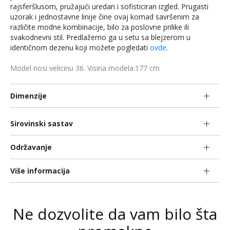
rajsferšlusom, pružajući uredan i sofisticiran izgled. Prugasti
uzorak i jednostavne linije čine ovaj komad savršenim za
različite modne kombinacije, bilo za poslovne prilike ili
svakodnevni stil. Predlažemo ga u setu sa blejzerom u
identičnom dezenu koji možete pogledati
ovde
.
Model nosi velicinu 36. Visina modela:177 cm
Dimenzije
Sirovinski sastav
Održavanje
Više informacija
Ne dozvolite da vam bilo šta