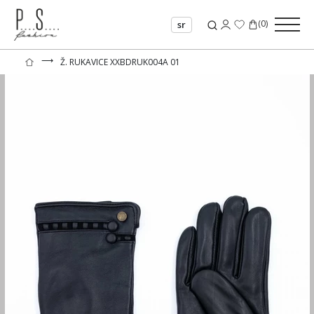
(
0
)
sr
⟶
Ž. RUKAVICE XXBDRUK004A 01