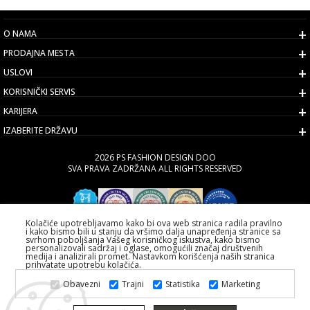
O NAMA
PRODAJNA MESTA
USLOVI
KORISNIČKI SERVIS
KARIJERA
IZABERITE DRŽAVU
2026 PS FASHION DESIGN DOO
SVA PRAVA ZADRŽANA ALL RIGHTS RESERVED
Kolačiće upotrebljavamo kako bi ova web stranica radila pravilno
i kako bismo bili u stanju da vršimo dalja unapređenja stranice sa
svrhom poboljšanja Vašeg korisničkog iskustva, kako bismo
personalizovali sadržaj i oglase, omogućili značaj društvenih
medija i analizirali promet. Nastavkom korišćenja naših stranica
prihvatate upotrebu kolačića.
Obavezni
Trajni
Statistika
Marketing