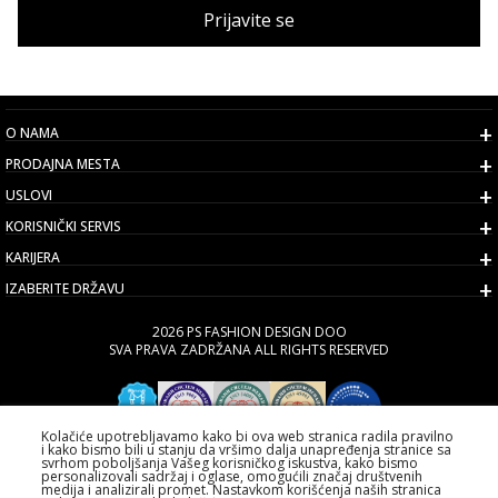
Prijavite se
O NAMA
PRODAJNA MESTA
USLOVI
KORISNIČKI SERVIS
KARIJERA
IZABERITE DRŽAVU
2026 PS FASHION DESIGN DOO
SVA PRAVA ZADRŽANA ALL RIGHTS RESERVED
Kolačiće upotrebljavamo kako bi ova web stranica radila pravilno
i kako bismo bili u stanju da vršimo dalja unapređenja stranice sa
svrhom poboljšanja Vašeg korisničkog iskustva, kako bismo
personalizovali sadržaj i oglase, omogućili značaj društvenih
medija i analizirali promet. Nastavkom korišćenja naših stranica