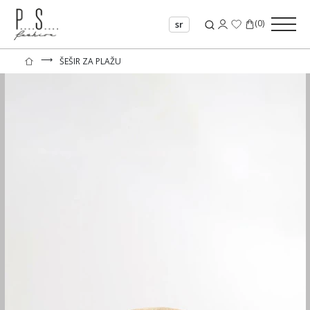
(
0
)
sr
⟶
ŠEŠIR ZA PLAŽU