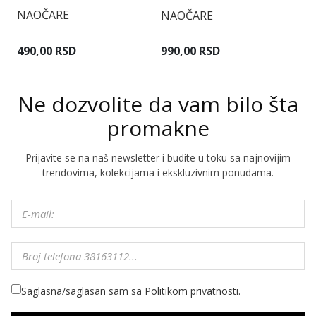
NAOČARE
NAOČARE
N
490,00 RSD
990,00 RSD
1
Ne dozvolite da vam bilo šta
promakne
Prijavite se na naš newsletter i budite u toku sa najnovijim
trendovima, kolekcijama i ekskluzivnim ponudama.
Saglasna/saglasan sam sa Politikom privatnosti.