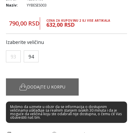
Naziv:
YYBESES003
CENA ZA KUPOVINU 2 ILI VISE ARTIKALA
790,00 RSD
632,00 RSD
Izaberite veličinu
93
94
DODAJTE U KORPU
Molimo da uzmete u obzir da se informacija o dostupnim
veličinama usklađuje sa realnim stanjem svakih 30 minuta i da je
moguće da veličina koju ste odabrali nije dostupna, o čemu će Vas
obavestiti naš tim.