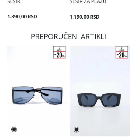
ŠEŠIR
ŠEŠIR ZA PLAŽU
Š
1.390,00 RSD
1.190,00 RSD
9
PREPORUČENI ARTIKLI