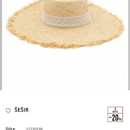
ŠEŠIR
Šifra:
12230199