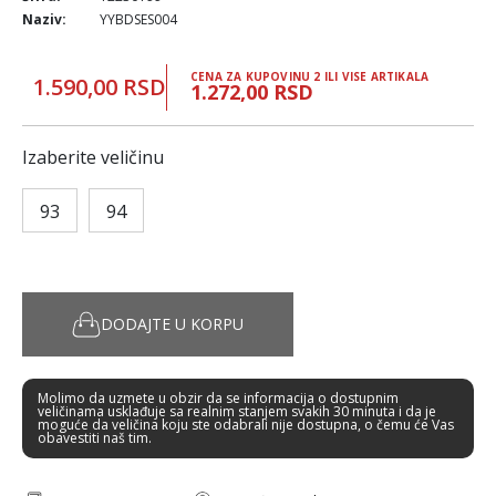
Naziv:
YYBDSES004
CENA ZA KUPOVINU 2 ILI VISE ARTIKALA
1.590,00 RSD
1.272,00 RSD
Izaberite veličinu
93
94
DODAJTE U KORPU
Molimo da uzmete u obzir da se informacija o dostupnim
veličinama usklađuje sa realnim stanjem svakih 30 minuta i da je
moguće da veličina koju ste odabrali nije dostupna, o čemu će Vas
obavestiti naš tim.