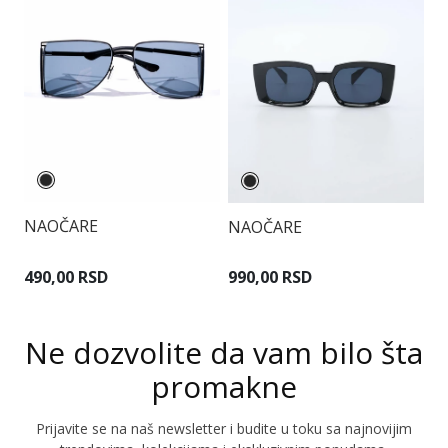
NAOČARE
NAOČARE
N
490,00 RSD
990,00 RSD
7
Ne dozvolite da vam bilo šta
promakne
Prijavite se na naš newsletter i budite u toku sa najnovijim