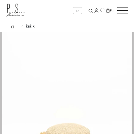
(
0
)
sr
⟶
ŠEŠIR