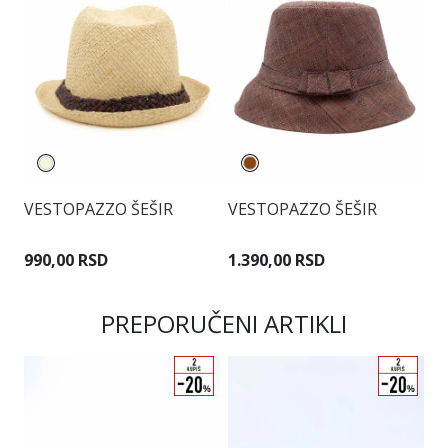
Š
VESTOPAZZO ŠEŠIR
VESTOPAZZO ŠEŠIR
1
990,00 RSD
1.390,00 RSD
PREPORUČENI ARTIKLI