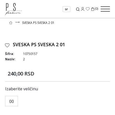
(
0
)
sr
⟶
SVESKA PS SVESKA 2 01
SVESKA PS SVESKA 2 01
Šifra:
10750157
Naziv:
2
240,00 RSD
Izaberite veličinu
00