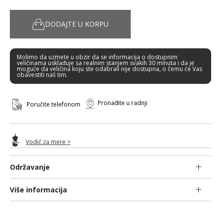
DODAJTE U KORPU
Molimo da uzmete u obzir da se informacija o dostupnim
veličinama usklađuje sa realnim stanjem svakih 30 minuta i da je
moguće da veličina koju ste odabrali nije dostupna, o čemu će Vas
obavestiti naš tim.
Pronađite u radnji
Poručite telefonom
Vodič za mere >
Održavanje
Više informacija