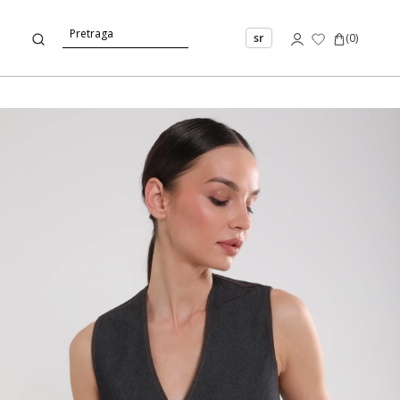
sr
(
0
)