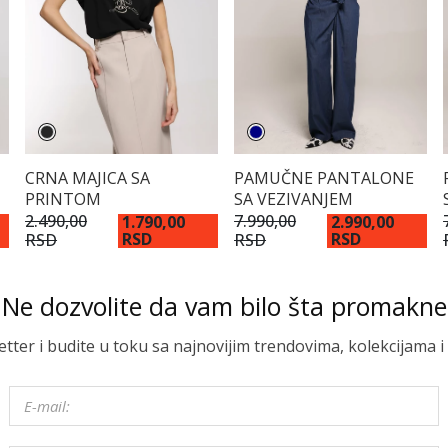
CRNA MAJICA SA
PAMUČNE PANTALONE
PRINTOM
SA VEZIVANJEM
2.490,00
7.990,00
1.790,00
2.990,00
RSD
RSD
RSD
RSD
Ne dozvolite da vam bilo šta promakne
letter i budite u toku sa najnovijim trendovima, kolekcijama