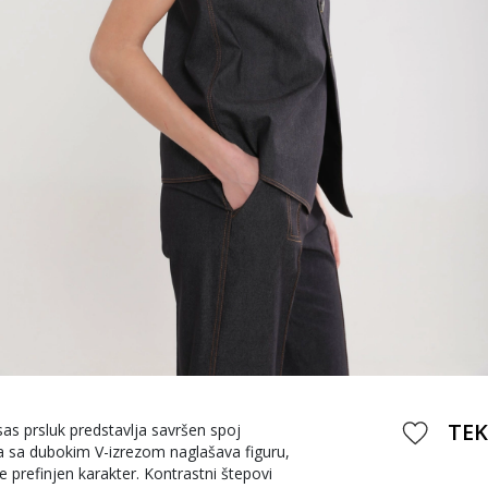
TEK
as prsluk predstavlja savršen spoj
va sa dubokim V-izrezom naglašava figuru,
prefinjen karakter. Kontrastni štepovi