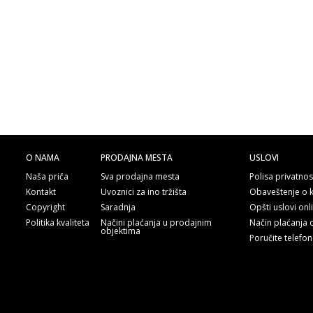
O NAMA
PRODAJNA MESTA
USLOVI
Naša priča
Sva prodajna mesta
Polisa privatnos
Kontakt
Uvoznici za ino tržišta
Obaveštenje o 
Copyright
Saradnja
Opšti uslovi on
Politika kvaliteta
Načini plaćanja u prodajnim
Način plaćanja 
objektima
Poručite telefo