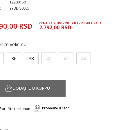
12200150
:
YYBEPSL005
90,00 RSD
CENA ZA KUPOVINU 2 ILI VISE ARTIKALA
2.792,00 RSD
rite veličinu
36
38
40
42
44
DODAJTE U KORPU
Pronađite u radnji
Poručite telefonom