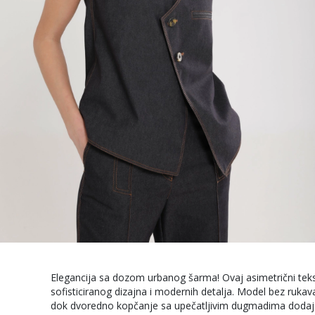
Elegancija sa dozom urbanog šarma! Ovaj asimetrični teks
sofisticiranog dizajna i modernih detalja. Model bez ruka
dok dvoredno kopčanje sa upečatljivim dugmadima dodaje 