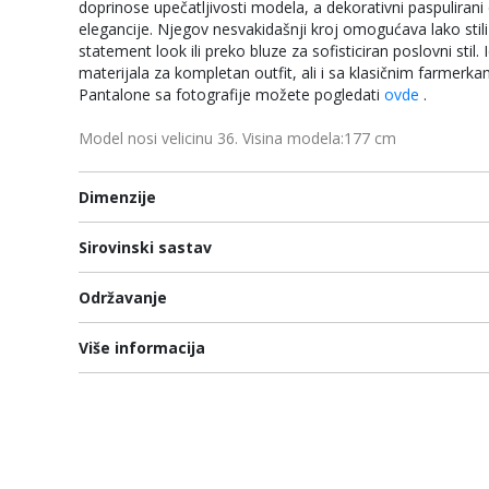
doprinose upečatljivosti modela, a dekorativni paspulira
elegancije. Njegov nesvakidašnji kroj omogućava lako sti
statement look ili preko bluze za sofisticiran poslovni sti
materijala za kompletan outfit, ali i sa klasičnim farmerkam
Pantalone sa fotografije možete pogledati
ovde
.
Model nosi velicinu 36. Visina modela:177 cm
Dimenzije
Sirovinski sastav
Održavanje
Više informacija