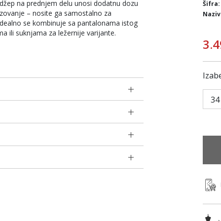
ni džep na prednjem delu unosi dodatnu dozu
Šifra:
lizovanje – nosite ga samostalno za
Naziv
l. Idealno se kombinuje sa pantalonama istog
a ili suknjama za ležernije varijante.
3.4
Izabe
34