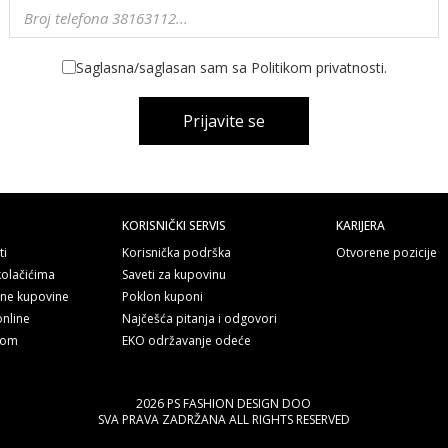
Saglasna/saglasan sam sa Politikom privatnosti.
Prijavite se
KORISNIČKI SERVIS
KARIJERA
ti
Korisnička podrška
Otvorene pozicije
kolačićima
Saveti za kupovinu
line kupovine
Poklon kuponi
online
Najčešća pitanja i odgovori
nom
EKO održavanje odeće
2026 PS FASHION DESIGN DOO
SVA PRAVA ZADRŽANA ALL RIGHTS RESERVED