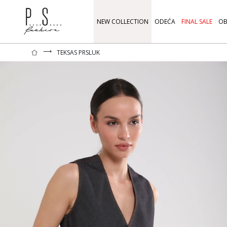
NEW COLLECTION
ODEĆA
FINAL SALE
OB
⟶
TEKSAS PRSLUK