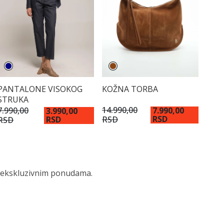
KOŽNA TORBA
PANTALONE VISOKOG
STRUKA
14.990,00
7.990,00
7.990,00
3.990,00
RSD
RSD
RSD
RSD
 i ekskluzivnim ponudama.