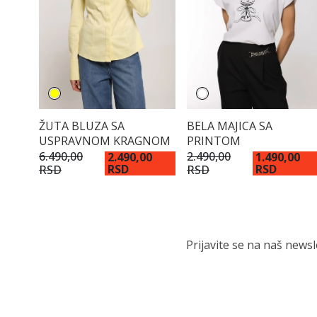
ŽUTA BLUZA SA
BELA MAJICA SA
USPRAVNOM KRAGNOM
PRINTOM
6.490,00
2.490,00
2.490,00
1.490,00
RSD
RSD
RSD
RSD
Prijavite se na naš news