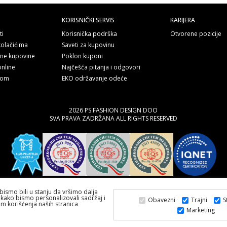
KORISNIČKI SERVIS
KARIJERA
ti
Korisnička podrška
Otvorene pozicije
kolačićima
Saveti za kupovinu
line kupovine
Poklon kuponi
online
Najčešća pitanja i odgovori
nom
EKO održavanje odeće
2026 PS FASHION DESIGN DOO
SVA PRAVA ZADRŽANA ALL RIGHTS RESERVED
bismo bili u stanju da vršimo dalja
kako bismo personalizovali sadržaj i
Obavezni
Trajni
S
om korišćenja naših stranica
Marketing