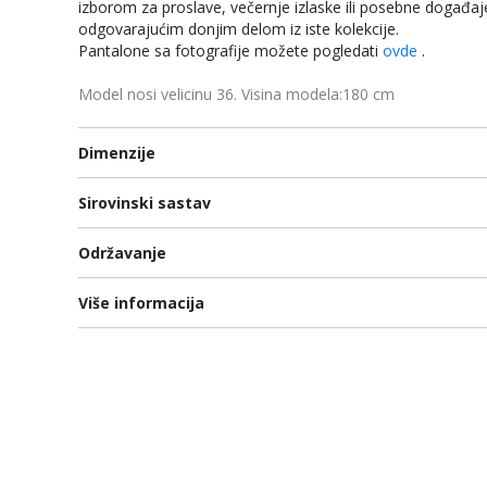
izborom za proslave, večernje izlaske ili posebne događaj
odgovarajućim donjim delom iz iste kolekcije.
Pantalone sa fotografije možete pogledati
ovde
.
Model nosi velicinu 36. Visina modela:180 cm
Dimenzije
Sirovinski sastav
Održavanje
Više informacija