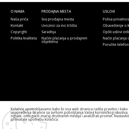
O NAMA
PRODAJNA MESTA
USLOVI
Naša priča
Sva prodajna mesta
Polisa privatnos
Kontakt
Uvoznici za ino tržišta
Obaveštenje o 
Copyright
Saradnja
Opšti uslovi on
Politika kvaliteta
Načini plaćanja u prodajnim
Način plaćanja 
objektima
Poručite telefo
Kolačiće upotrebljavamo kako bi ova web stranica radila pravilno i kako 
unapređenja stranice sa svrhom poboljšanja Vašeg korisničkog iskustva, 
oglase, omogućili značaj društvenih medija i analizirali promet. Nastavk
prihvatate upotrebu kolačića.