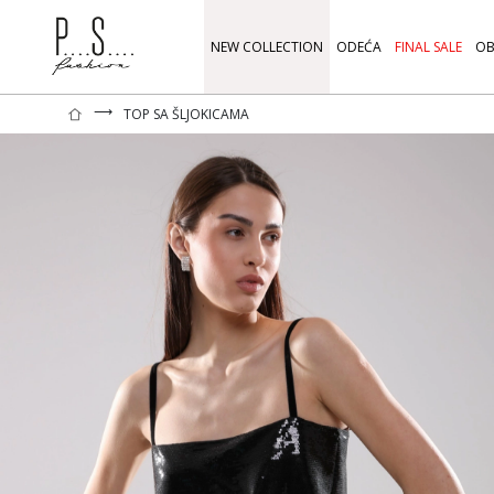
NEW COLLECTION
ODEĆA
FINAL SALE
OB
⟶
TOP SA ŠLJOKICAMA