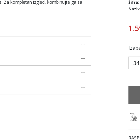
e. Za kompletan izgled, kombinujte ga sa
Šifra:
Naziv
1.5
Izabe
34
RASP