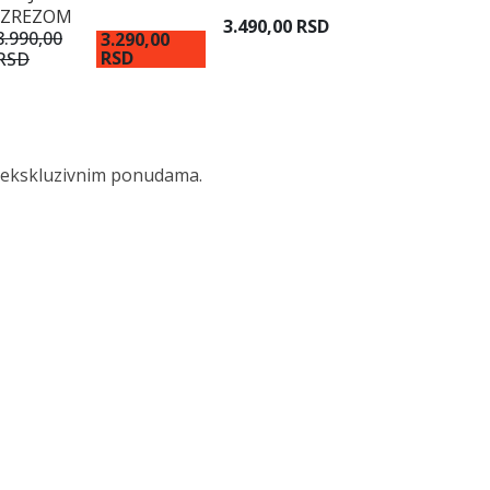
IZREZOM
3.490,00 RSD
8.990,00
3.290,00
RSD
RSD
 i ekskluzivnim ponudama.