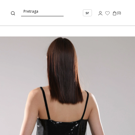
sr
(
0
)