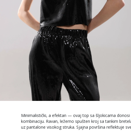
Minimalistički, a efektan — ovaj top sa šljokicama donosi
kombinaciju. Ravan, ležerno spušten kroj sa tankim bretel
uz pantalone visokog struka. Sjajna površina reflektuje sv