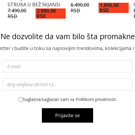
STRUKA U BEŽ NIJANSI
6.490,00
1.890,00
RSD
RSD
7.490,00
2.990,00
RSD
RSD
Ne dozvolite da vam bilo šta promakne
letter i budite u toku sa najnovijim trendovima, kolekcijama
Saglasna/saglasan sam sa Politikom privatnosti.
Prijavite se