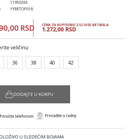
11950263
:
YYBETOP018
90,00 RSD
CENA ZA KUPOVINU 2 ILI VISE ARTIKALA
1.272,00 RSD
rite veličinu
36
38
40
42
DODAJTE U KORPU
Pronađite u radnji
Poručite telefonom
OLOŽIVO U SLEDEĆIM BOJAMA