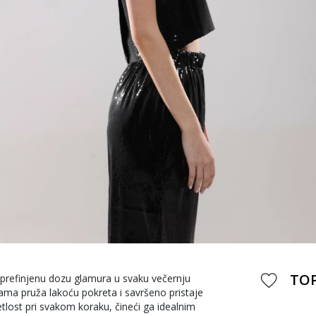
TOP
 prefinjenu dozu glamura u svaku večernju
ama pruža lakoću pokreta i savršeno pristaje
etlost pri svakom koraku, čineći ga idealnim