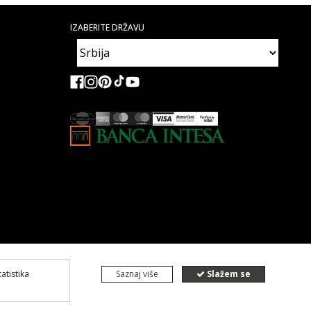
IZABERITE DRŽAVU
tatistika
Saznaj više
Slažem se