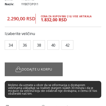
Naziv:
YYBETOP011
CENA ZA KUPOVINU 2 ILI VISE ARTIKALA
2.290,00 RSD
1.832,00 RSD
Izaberite veličinu
34
36
38
40
42
DODAJTE U KORPU
Molimo da uzmete u obzir da se informacija o dostupnim
veličinama usklađuje sa realnim stanjem svakih 30 minuta i da je
moguće da veličina koju ste odabrali nije dostupna, o čemu će Vas
obavestiti naš tim.