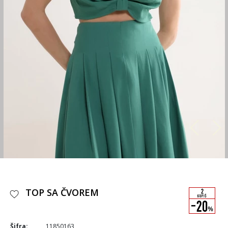
TOP SA ČVOREM
Šifra:
11850163