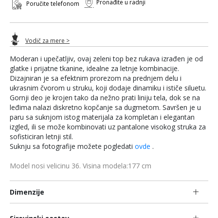
Pronađite u radnji
Poručite telefonom
Vodič za mere >
Moderan i upečatljiv, ovaj zeleni top bez rukava izrađen je od
glatke i prijatne tkanine, idealne za letnje kombinacije.
Dizajniran je sa efektnim prorezom na prednjem delu i
ukrasnim čvorom u struku, koji dodaje dinamiku i ističe siluetu.
Gornji deo je krojen tako da nežno prati liniju tela, dok se na
leđima nalazi diskretno kopčanje sa dugmetom. Savršen je u
paru sa suknjom istog materijala za kompletan i elegantan
izgled, ili se može kombinovati uz pantalone visokog struka za
sofisticiran letnji stil.
Suknju sa fotografije možete pogledati
ovde
.
Model nosi velicinu 36. Visina modela:177 cm
Dimenzije