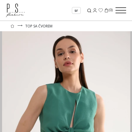
(
0
)
sr
⟶
TOP SA ČVOREM