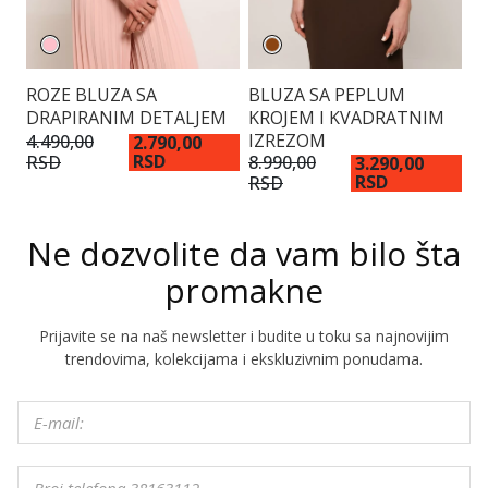
ROZE BLUZA SA
BLUZA SA PEPLUM
C
DRAPIRANIM DETALJEM
KROJEM I KVADRATNIM
V
IZREZOM
4.490,00
7.
2.790,00
RSD
RSD
R
8.990,00
3.290,00
RSD
RSD
Ne dozvolite da vam bilo šta
promakne
Prijavite se na naš newsletter i budite u toku sa najnovijim
trendovima, kolekcijama i ekskluzivnim ponudama.