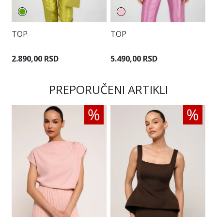
TOP
TOP
T
2.890,00 RSD
5.490,00 RSD
3
PREPORUČENI ARTIKLI