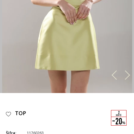
TOP
Šifra:
11760263