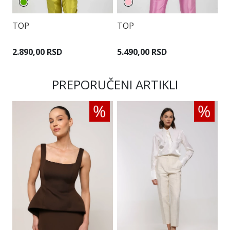
TOP
TOP
T
2.890,00 RSD
5.490,00 RSD
3
PREPORUČENI ARTIKLI