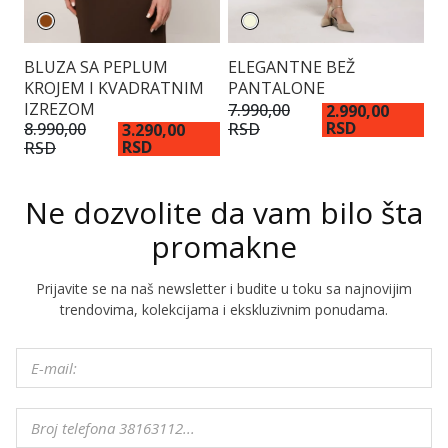
BLUZA SA PEPLUM
ELEGANTNE BEŽ
P
KROJEM I KVADRATNIM
PANTALONE
P
IZREZOM
7.990,00
9.
2.990,00
RSD
RSD
R
8.990,00
3.290,00
RSD
RSD
Ne dozvolite da vam bilo šta
promakne
Prijavite se na naš newsletter i budite u toku sa najnovijim
trendovima, kolekcijama i ekskluzivnim ponudama.