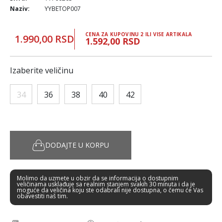
Naziv:
YYBETOP007
CENA ZA KUPOVINU 2 ILI VISE ARTIKALA
1.990,00 RSD
1.592,00 RSD
Izaberite veličinu
34
36
38
40
42
DODAJTE U KORPU
Molimo da uzmete u obzir da se informacija o dostupnim
veličinama usklađuje sa realnim stanjem svakih 30 minuta i da je
moguće da veličina koju ste odabrali nije dostupna, o čemu će Vas
obavestiti naš tim.