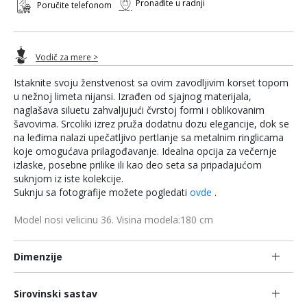
Pronađite u radnji
Poručite telefonom
Vodič za mere >
Istaknite svoju ženstvenost sa ovim zavodljivim korset topom
u nežnoj limeta nijansi. Izrađen od sjajnog materijala,
naglašava siluetu zahvaljujući čvrstoj formi i oblikovanim
šavovima. Srcoliki izrez pruža dodatnu dozu elegancije, dok se
na leđima nalazi upečatljivo pertlanje sa metalnim ringlicama
koje omogućava prilagođavanje. Idealna opcija za večernje
izlaske, posebne prilike ili kao deo seta sa pripadajućom
suknjom iz iste kolekcije.
Suknju sa fotografije možete pogledati
ovde
.
Model nosi velicinu 36. Visina modela:180 cm
Dimenzije
Sirovinski sastav