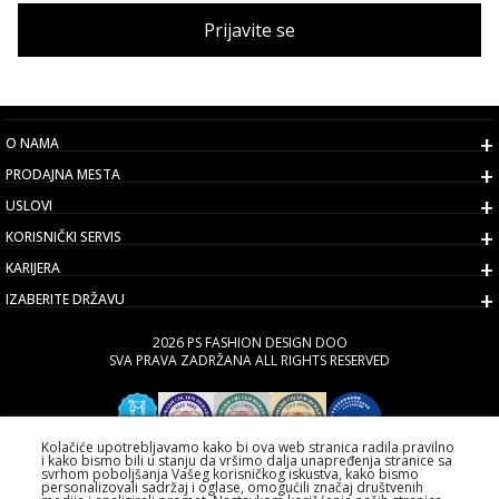
Prijavite se
O NAMA
PRODAJNA MESTA
USLOVI
KORISNIČKI SERVIS
KARIJERA
IZABERITE DRŽAVU
2026 PS FASHION DESIGN DOO
SVA PRAVA ZADRŽANA ALL RIGHTS RESERVED
Kolačiće upotrebljavamo kako bi ova web stranica radila pravilno
i kako bismo bili u stanju da vršimo dalja unapređenja stranice sa
svrhom poboljšanja Vašeg korisničkog iskustva, kako bismo
personalizovali sadržaj i oglase, omogućili značaj društvenih