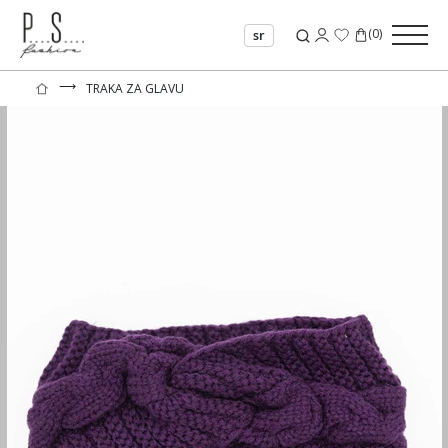
(
0
)
sr
⟶
TRAKA ZA GLAVU