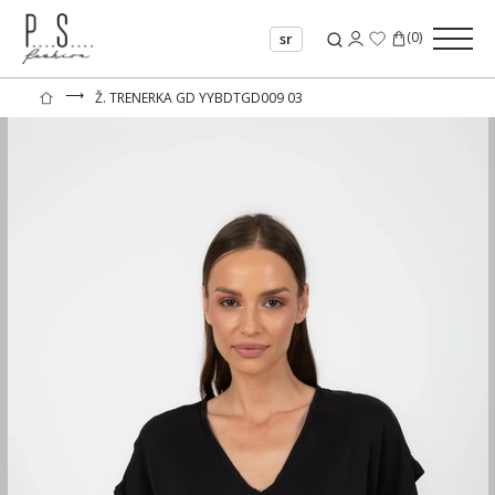
(
0
)
sr
⟶
Ž. TRENERKA GD YYBDTGD009 03