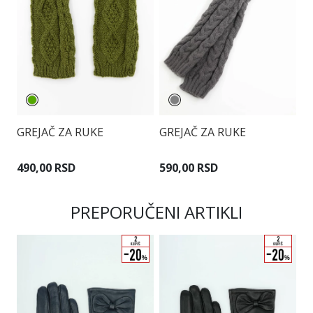
G
GREJAČ ZA RUKE
GREJAČ ZA RUKE
7
490,00 RSD
590,00 RSD
PREPORUČENI ARTIKLI