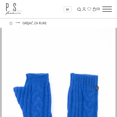
(
0
)
sr
⟶
GREJAČ ZA RUKE