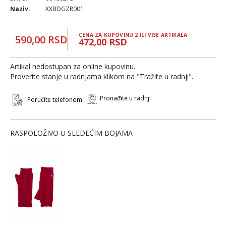
Naziv:
XXBDGZR001
CENA ZA KUPOVINU 2 ILI VISE ARTIKALA
590,00 RSD
472,00 RSD
Artikal nedostupan za online kupovinu.
Proverite stanje u radnjama klikom na "Tražite u radnji".
Pronađite u radnji
Poručite telefonom
RASPOLOŽIVO U SLEDEĆIM BOJAMA