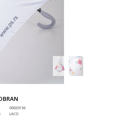
ŠOBRAN
00020136
:
LACO