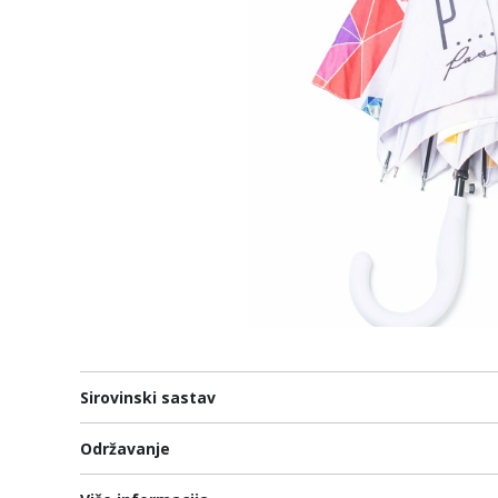
Sirovinski sastav
Održavanje