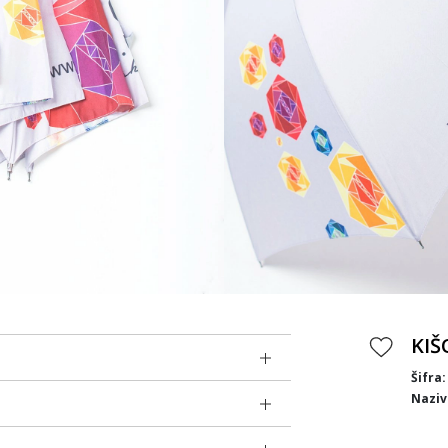
KI
Šifra:
Naziv