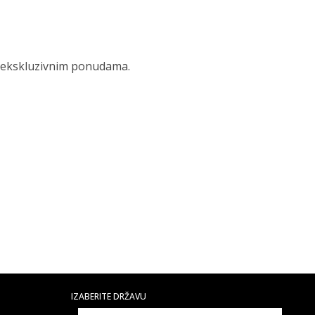
 i ekskluzivnim ponudama.
IZABERITE DRŽAVU