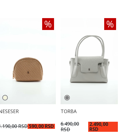
NESESER
TORBA
6.490,00
2.490,00
1.190,00 RSD
590,00 RSD
RSD
RSD