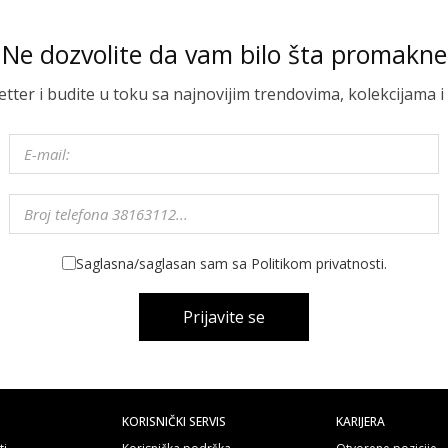
Ne dozvolite da vam bilo šta promakne
letter i budite u toku sa najnovijim trendovima, kolekcijama
Saglasna/saglasan sam sa Politikom privatnosti.
Prijavite se
KORISNIČKI SERVIS
KARIJERA