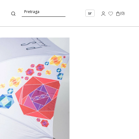
sr
(
0
)