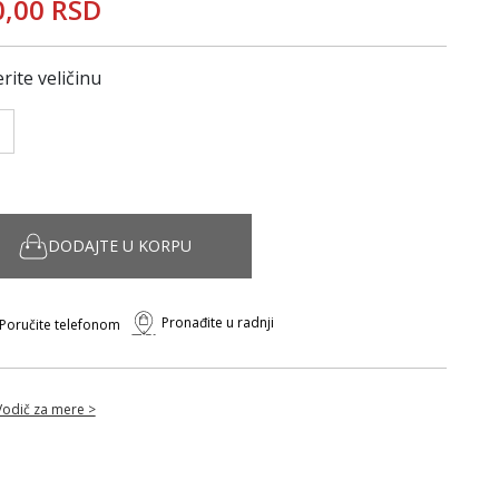
0,00 RSD
rite veličinu
DODAJTE U KORPU
Pronađite u radnji
Poručite telefonom
Vodič za mere >