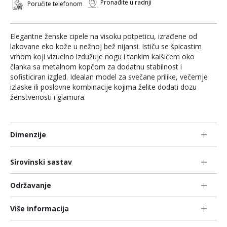
Pronađite u radnji
Poručite telefonom
Elegantne ženske cipele na visoku potpeticu, izrađene od
lakovane eko kože u nežnoj bež nijansi. Ističu se špicastim
vrhom koji vizuelno izdužuje nogu i tankim kaišićem oko
članka sa metalnom kopčom za dodatnu stabilnost i
sofisticiran izgled. Idealan model za svečane prilike, večernje
izlaske ili poslovne kombinacije kojima želite dodati dozu
ženstvenosti i glamura.
Dimenzije
Sirovinski sastav
Održavanje
Više informacija