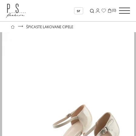
(
0
)
sr
⟶
ŠPICASTE LAKOVANE CIPELE