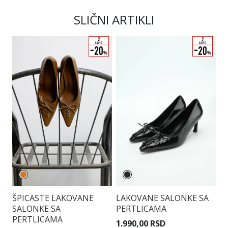
SLIČNI ARTIKLI
LAKOVANE SALONKE SA
B
ŠPICASTE LAKOVANE
PERTLICAMA
K
SALONKE SA
3.
PERTLICAMA
1.990,00 RSD