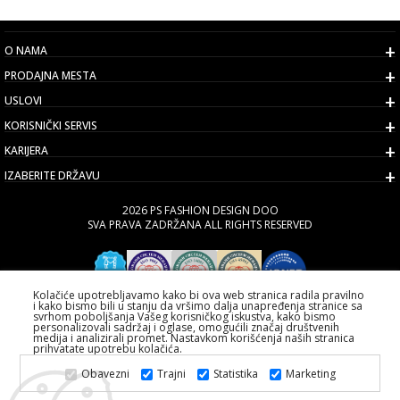
O NAMA
PRODAJNA MESTA
USLOVI
KORISNIČKI SERVIS
KARIJERA
IZABERITE DRŽAVU
2026 PS FASHION DESIGN DOO
SVA PRAVA ZADRŽANA ALL RIGHTS RESERVED
Kolačiće upotrebljavamo kako bi ova web stranica radila pravilno
i kako bismo bili u stanju da vršimo dalja unapređenja stranice sa
svrhom poboljšanja Vašeg korisničkog iskustva, kako bismo
personalizovali sadržaj i oglase, omogućili značaj društvenih
medija i analizirali promet. Nastavkom korišćenja naših stranica
prihvatate upotrebu kolačića.
Obavezni
Trajni
Statistika
Marketing