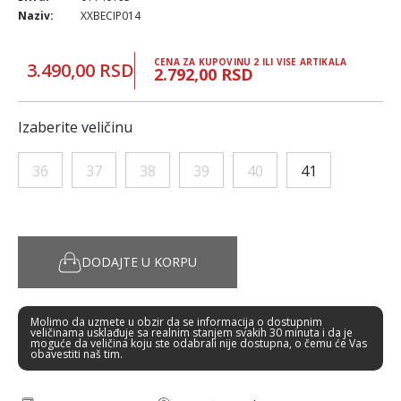
Naziv:
XXBECIP014
CENA ZA KUPOVINU 2 ILI VISE ARTIKALA
3.490,00 RSD
2.792,00 RSD
Izaberite veličinu
36
37
38
39
40
41
DODAJTE U KORPU
Molimo da uzmete u obzir da se informacija o dostupnim
veličinama usklađuje sa realnim stanjem svakih 30 minuta i da je
moguće da veličina koju ste odabrali nije dostupna, o čemu će Vas
obavestiti naš tim.