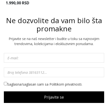
R
1.990,00 RSD
Ne dozvolite da vam bilo šta
promakne
Prijavite se na naš newsletter i budite u toku sa najnovijim
trendovima, kolekcijama i ekskluzivnim ponudama.
Saglasna/saglasan sam sa Politikom privatnosti.
Prijavite se