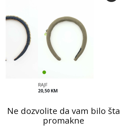
RAJF
M
20,50 KM
Ne dozvolite da vam bilo šta
promakne