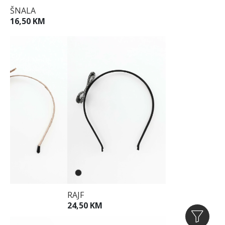
ŠNALA
16,50 KM
RAJF
M
24,50 KM