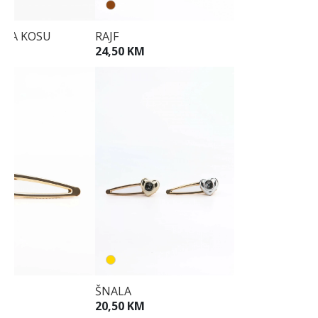
 ZA KOSU
RAJF
M
24,50 KM
ŠNALA
M
20,50 KM