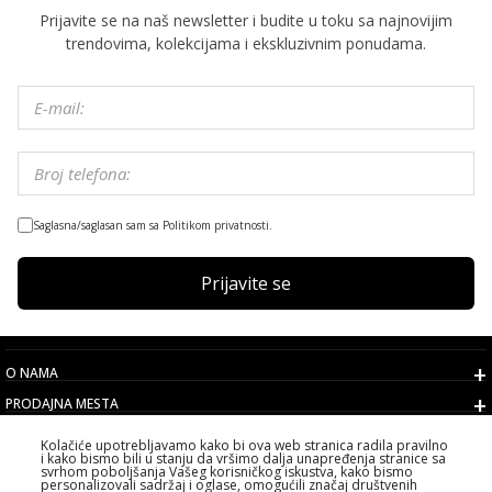
Prijavite se na naš newsletter i budite u toku sa najnovijim
trendovima, kolekcijama i ekskluzivnim ponudama.
Saglasna/saglasan sam sa Politikom privatnosti.
Prijavite se
O NAMA
PRODAJNA MESTA
USLOVI
Kolačiće upotrebljavamo kako bi ova web stranica radila pravilno
i kako bismo bili u stanju da vršimo dalja unapređenja stranice sa
KORISNIČKI SERVIS
svrhom poboljšanja Vašeg korisničkog iskustva, kako bismo
personalizovali sadržaj i oglase, omogućili značaj društvenih