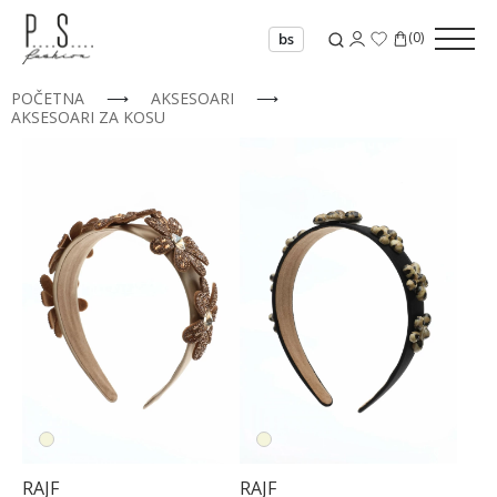
(
0
)
bs
POČETNA
⟶
AKSESOARI
⟶
AKSESOARI ZA KOSU
RAJF
RAJF