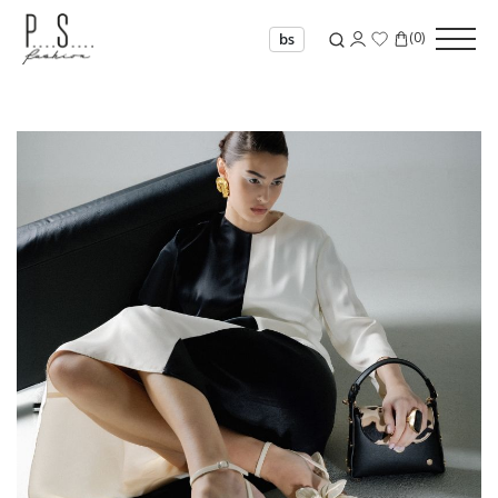
(
0
)
bs