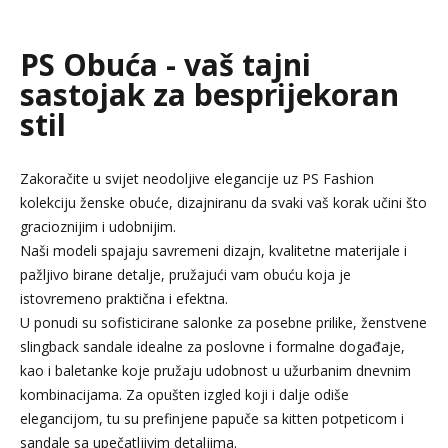
PS Obuća - vaš tajni
sastojak za besprijekoran
stil
Zakoračite u svijet neodoljive elegancije uz PS Fashion
kolekciju ženske obuće, dizajniranu da svaki vaš korak učini što
gracioznijim i udobnijim.
Naši modeli spajaju savremeni dizajn, kvalitetne materijale i
pažljivo birane detalje, pružajući vam obuću koja je
istovremeno praktična i efektna.
U ponudi su sofisticirane salonke za posebne prilike, ženstvene
slingback sandale idealne za poslovne i formalne događaje,
kao i baletanke koje pružaju udobnost u užurbanim dnevnim
kombinacijama. Za opušten izgled koji i dalje odiše
elegancijom, tu su prefinjene papuče sa kitten potpeticom i
sandale sa upečatljivim detaljima.