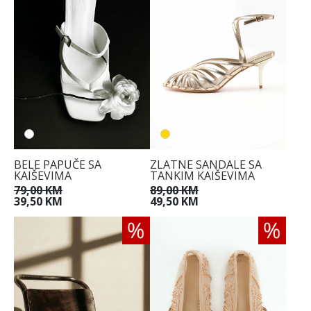
BELE PAPUČE SA
ZLATNE SANDALE SA
KAIŠEVIMA
TANKIM KAIŠEVIMA
79,00 KM
89,00 KM
39,50 KM
49,50 KM