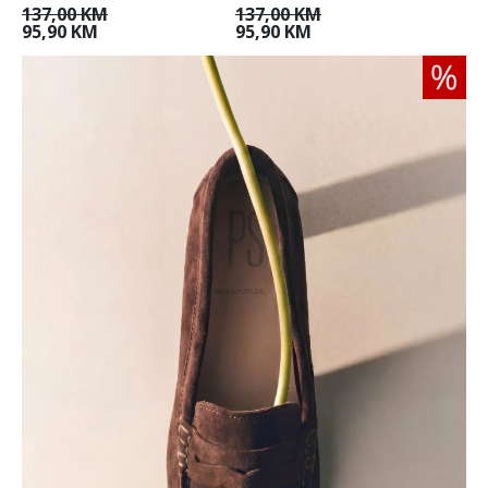
137,00 KM
137,00 KM
95,90 KM
95,90 KM
36
37
38
39
40
41