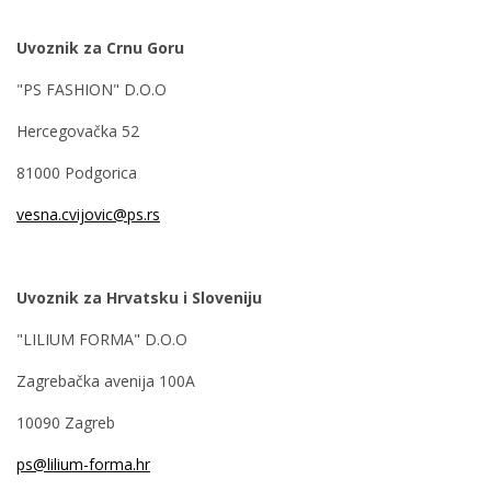
Uvoznik za Crnu Goru
"PS FASHION" D.O.O
Hercegovačka 52
81000 Podgorica
vesna.cvijovic@ps.rs
Uvoznik za Hrvatsku i Sloveniju
"LILIUM FORMA" D.O.O
Zagrebačka avenija 100A
10090 Zagreb
ps@lilium-forma.hr