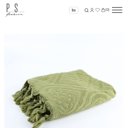
(
0
)
bs