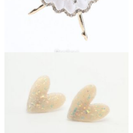
Broševi