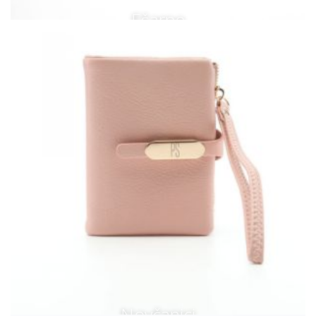
Ešarpe
Novčanici