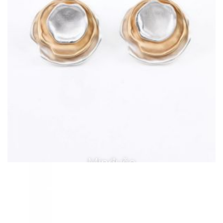
Minđuše