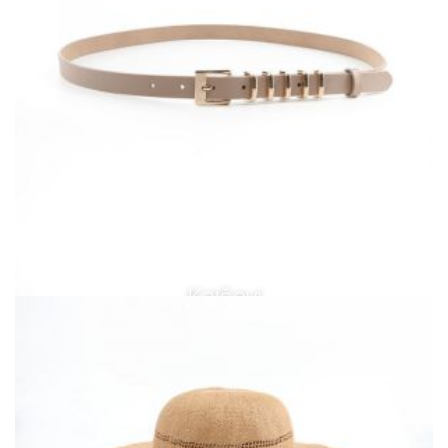
Kaiševi