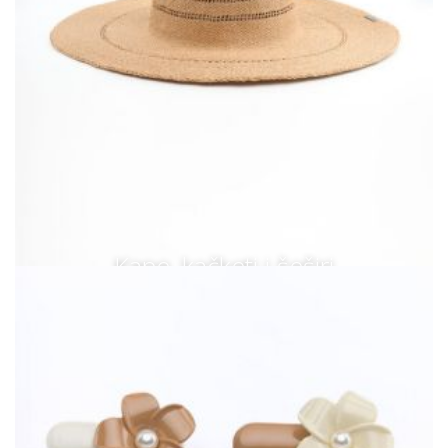
Kape, kačketi i šeširi