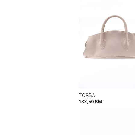
TORBA
133,50 KM