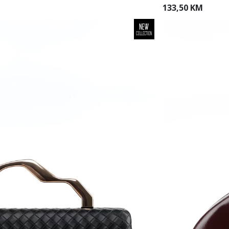
133,50 KM