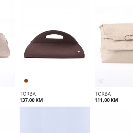
TORBA
TORBA
137,00 KM
111,00 KM