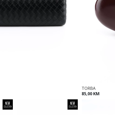
TORBA
85,00 KM