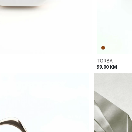
TORBA
99,00 KM