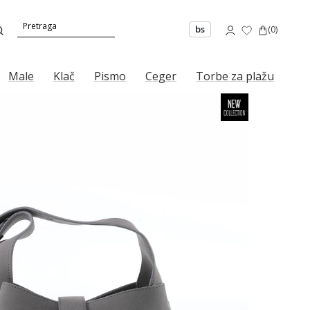
bs
(
0
)
Male
Klač
Pismo
Ceger
Torbe za plažu