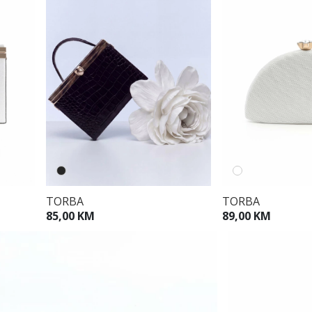
TORBA
TORBA
85,00 KM
89,00 KM