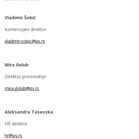
Vladimir Šobić
Komercijalni direktor
vladimir.sobic@ps.rs
Mira Golub
Direktor proizvodnje
mira.golub@ps.rs
Aleksandra Tasevska
HR direktor
hr@ps.rs