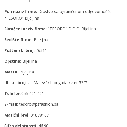
Pun naziv firme:
Društvo sa ograničenom odgovornošću
"TESORO" Bijeljina
Skraćeni naziv firme:
"TESORO" D.O.O. Bijeljina
Sedište firme:
Bijeljina
Poštanski broj:
76311
Opština:
Bijeljina
Mesto:
Bijeljina
Ulica i broj:
Ul. Majevičkih brigada kvart 52/7
Telefon
:055 421 421
E-mail:
tesoro@psfashion.ba
Matični broj:
01878107
Šifra delatnosti:
46.90