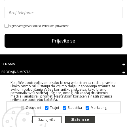
Saglasna/saglasan sam sa Politikom privatnosti.
Prijavite se
O NAMA
PRODAJNA MESTA
USLOVI
Kolačiće upotrebljavamo kako bi ova web stranica radila pravilno
i kako bismo bili u stanju da vršimo dalja unapređenja stranice sa
KORISNIČKI SERVIS
svrhom poboljšanja Vašeg korisničkog iskustva, kako bismo
personalizovali sadržaj i oglase, omogućili značaj društvenih
IZABERITE DRŽAVU
medija i analizirali promet. Nastavkom korišćenja naših stranica
prihvatate upotrebu kolačića.
2026 PS FASHION DESIGN DOO
Obavezni
Trajni
Statistika
Marketing
SVA PRAVA ZADRŽANA ALL RIGHTS RESERVED
Saznaj više
Slažem se