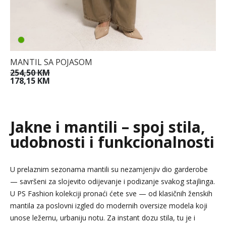
MANTIL SA POJASOM
254,50 KM
178,15 KM
Jakne i mantili – spoj stila,
udobnosti i funkcionalnosti
U prelaznim sezonama mantili su nezamjenjiv dio garderobe
— savršeni za slojevito odijevanje i podizanje svakog stajlinga.
U PS Fashion kolekciji pronaći ćete sve — od klasičnih ženskih
mantila za poslovni izgled do modernih oversize modela koji
unose ležernu, urbaniju notu. Za instant dozu stila, tu je i