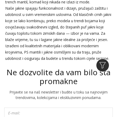
trench mantil, komad koji nikada ne izlazi iz mode.
Naše jakne spajaju funkcionalnost i dizajn, pružajući zaštitu i
udobnost u svim vremenskim uslovima. Od klasičnih crnih jakni
koje se lako kombinuju, preko modela u trendi bojama koji
osvježavaju svakodnevni izgled, do štepanih puf jakni koje
čuvaju toplotu tokom zimskih dana — izbor je na vama. Za
blaže vrijeme, tu su i lagane jakne idealne za proljeće i jesen.
Izrađeni od kvalitetnih materijala i oblikovani modernim
krojevima, PS mantili i jakne osmišljeni su da traju, pruže
udobnost i osiguraju da budete u trendu tokom cijele sezone.
Ne dozvolite da vam bilo šta
promakne
Prijavite se na naš newsletter i budite u toku sa najnovijim
trendovima, kolekcijama i ekskluzivnim ponudama.