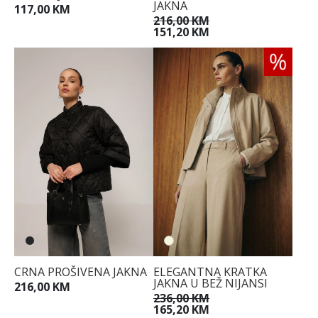
JAKNA
117,00 KM
42
216,00 KM
151,20 KM
44
CRNA PROŠIVENA JAKNA
ELEGANTNA KRATKA
JAKNA U BEŽ NIJANSI
216,00 KM
236,00 KM
165,20 KM