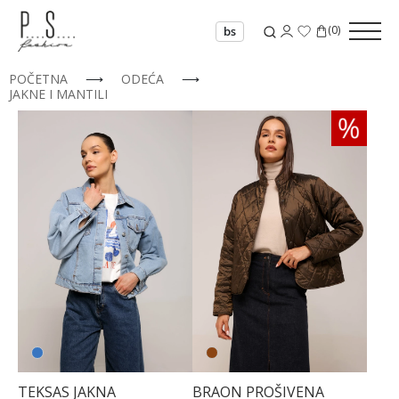
(
0
)
bs
POČETNA
⟶
ODEĆA
⟶
JAKNE I MANTILI
34
36
38
40
TEKSAS JAKNA
BRAON PROŠIVENA