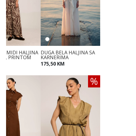
NA MIDI HALJINA
DUGA BELA HALJINA SA
MAL PRINTOM
KARNERIMA
KM
175,50 KM
KM