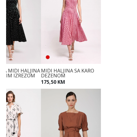
TA MIDI HALJINA
MIDI HALJINA SA KARO
ASTIM IZREZOM
DEZENOM
KM
175,50 KM