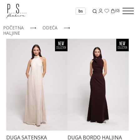
(
0
)
bs
POČETNA
⟶
ODEĆA
⟶
HALJINE
DUGA SATENSKA
DUGA BORDO HALJINA