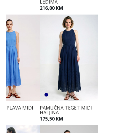
LEĐIMA
KM
216,00 KM
A PLAVA MIDI
PAMUČNA TEGET MIDI
A
HALJINA
KM
175,50 KM