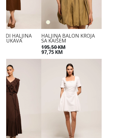
MIDI HALJINA
HALJINA BALON KROJA
H RUKAVA
SA KAIŠEM
KM
195,50 KM
97,75 KM