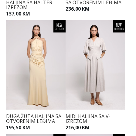
HALJINA SA HALTER
SA OTVORENIM LEĐIMA
IZREZOM
236,00 KM
137,00 KM
34
36
38
40
42
44
DUGA ŽUTA HALJINA SA
MIDI HALJINA SA V-
OTVORENIM LEĐIMA
IZREZOM
195,50 KM
216,00 KM