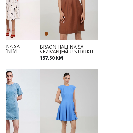
LJINA SA
BRAON HALJINA SA
ASTNIM
VEZIVANJEM U STRUKU
OM
157,50 KM
KM