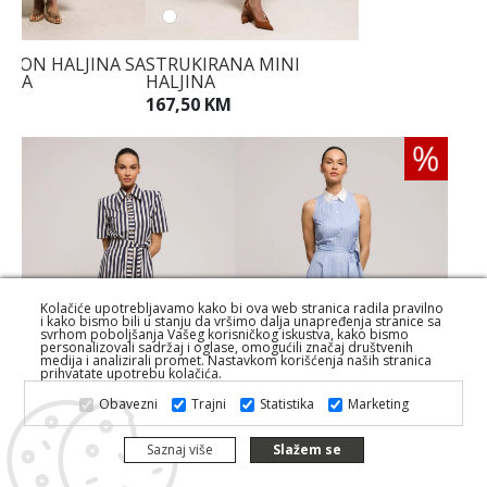
RAON HALJINA SA
STRUKIRANA MINI
IMA
HALJINA
KM
167,50 KM
Kolačiće upotrebljavamo kako bi ova web stranica radila pravilno
i kako bismo bili u stanju da vršimo dalja unapređenja stranice sa
svrhom poboljšanja Vašeg korisničkog iskustva, kako bismo
personalizovali sadržaj i oglase, omogućili značaj društvenih
medija i analizirali promet. Nastavkom korišćenja naših stranica
prihvatate upotrebu kolačića.
Obavezni
Trajni
Statistika
Marketing
Saznaj više
Slažem se
PRUGASTA MIDI HALJINA
PRUGASTA HALJINA SA