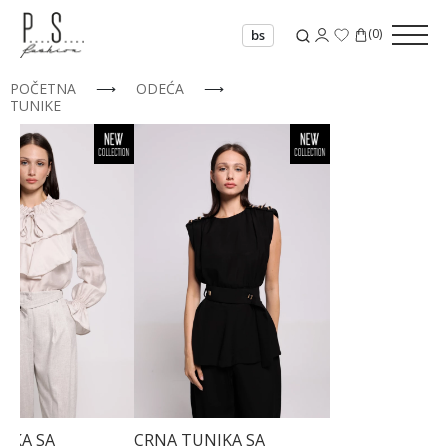
(
0
)
bs
POČETNA
⟶
ODEĆA
⟶
TUNIKE
34
36
NIKA SA
CRNA TUNIKA SA
38