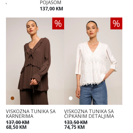
IMA
POJASOM
40
KM
137,00 KM
42
44
VISKOZNA TUNIKA SA
VISKOZNA TUNIKA SA
KARNERIMA
ČIPKANIM DETALJIMA
137,00 KM
133,50 KM
68,50 KM
74,75 KM