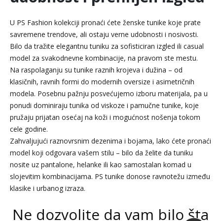
U PS Fashion kolekciji pronaći ćete ženske tunike koje prate
savremene trendove, ali ostaju verne udobnosti i nosivosti.
Bilo da tražite elegantnu tuniku za sofisticiran izgled ili casual
model za svakodnevne kombinacije, na pravom ste mestu.
Na raspolaganju su tunike raznih krojeva i dužina – od
klasičnih, ravnih formi do modernih oversize i asimetričnih
modela. Posebnu pažnju posvećujemo izboru materijala, pa u
ponudi dominiraju tunika od viskoze i pamučne tunike, koje
pružaju prijatan osećaj na koži i mogućnost nošenja tokom
cele godine.
Zahvaljujući raznovrsnim dezenima i bojama, lako ćete pronaći
model koji odgovara vašem stilu – bilo da želite da tuniku
nosite uz pantalone, helanke ili kao samostalan komad u
slojevitim kombinacijama. PS tunike donose ravnotežu između
klasike i urbanog izraza.
Ne dozvolite da vam bilo šta