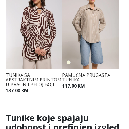
TUNIKA SA
PAMUČNA PRUGASTA
APSTRAKTNIM PRINTOM
TUNIKA
U BRAON I BELOJ BOJI
117,00 KM
137,00 KM
Tunike koje spajaju
udobnost i prefinjen izgled