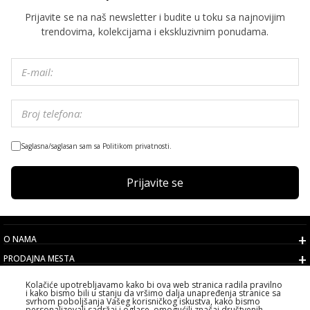
Prijavite se na naš newsletter i budite u toku sa najnovijim
trendovima, kolekcijama i ekskluzivnim ponudama.
Saglasna/saglasan sam sa Politikom privatnosti.
Prijavite se
O NAMA
PRODAJNA MESTA
USLOVI
Kolačiće upotrebljavamo kako bi ova web stranica radila pravilno
i kako bismo bili u stanju da vršimo dalja unapređenja stranice sa
KORISNIČKI SERVIS
svrhom poboljšanja Vašeg korisničkog iskustva, kako bismo
personalizovali sadržaj i oglase, omogućili značaj društvenih