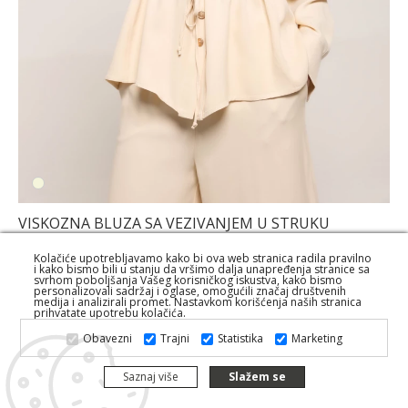
VISKOZNA BLUZA SA VEZIVANJEM U STRUKU
133,50 KM
60,00 KM
Kolačiće upotrebljavamo kako bi ova web stranica radila pravilno
i kako bismo bili u stanju da vršimo dalja unapređenja stranice sa
svrhom poboljšanja Vašeg korisničkog iskustva, kako bismo
personalizovali sadržaj i oglase, omogućili značaj društvenih
medija i analizirali promet. Nastavkom korišćenja naših stranica
prihvatate upotrebu kolačića.
Obavezni
Trajni
Statistika
Marketing
Saznaj više
Slažem se