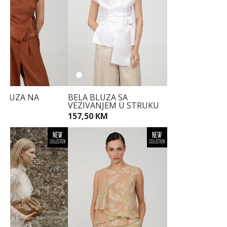
BLUZA NA
BELA BLUZA SA
P
VEZIVANJEM U STRUKU
KM
157,50 KM