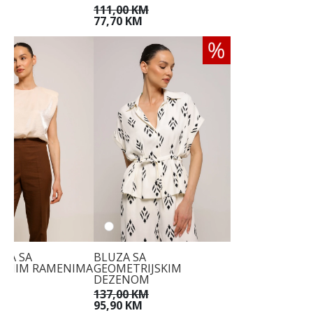
KM
111,00 KM
M
77,70 KM
UZA SA
BLUZA SA
ENIM RAMENIMA
GEOMETRIJSKIM
DEZENOM
M
137,00 KM
95,90 KM