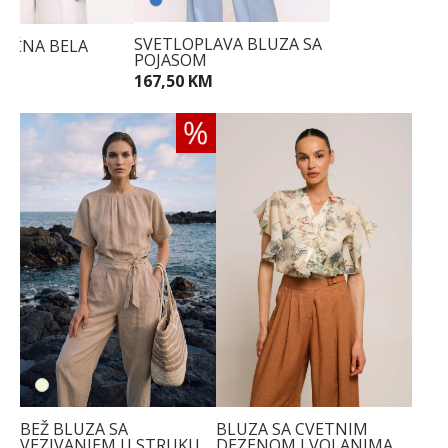
SVETLOPLAVA BLUZA SA
RIČNA BELA
POJASOM
167,50 KM
KM
BEŽ BLUZA SA
BLUZA SA CVETNIM
VEZIVANJEM U STRUKU
DEZENOM I VOLANIMA