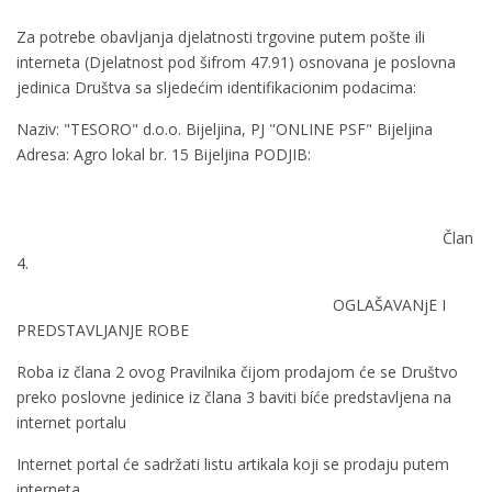
Za potrebe obavljanja djelatnosti trgovine putem pošte ili
interneta (Djelatnost pod šifrom 47.91) osnovana je poslovna
jedinica Društva sa sljedećim identifikacionim podacima:
Naziv: "TESORO" d.o.o. Bijeljina, PJ "ONLINE PSF" Bijeljina
Adresa: Agro lokal br. 15 Bijeljina PODJIB:
Član
4.
OGLAŠAVANjE I
PREDSTAVLJANJE ROBE
Roba iz člana 2 ovog Pravilnika čijom prodajom će se Društvo
preko poslovne jedinice iz člana 3 baviti bíće predstavljena na
internet portalu
Internet portal će sadržati listu artikala koji se prodaju putem
interneta.