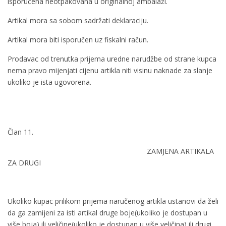
isporučena neotpakovana u originalnoj ambalaži.
Artikal mora sa sobom sadržati deklaraciju.
Artikal mora biti isporučen uz fiskalni račun.
Prodavac od trenutka prijema uredne narudžbe od strane kupca
nema pravo mijenjati cijenu artikla niti visinu naknade za slanje
ukoliko je ista ugovorena.
Član 11.
ZAMJENA ARTIKALA
ZA DRUGI
Ukoliko kupac prilikom prijema naručenog artikla ustanovi da želi
da ga zamijeni za isti artikal druge boje(ukoIiko je dostupan u
više boja) ili veličine(ukoliko je dostupan u više veličina) ili drugi