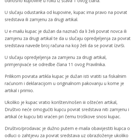
odnosno kupovine u roku iz stava 1 ovog člana.
U slučaju odustanka od kupovine, kupac ima pravo na povrat
sredstava ili zamjenu za drugi artikal.
U e-mailu kupac je dužan da naznači da li želi povrat novca ili
zamjenu za drugi artikal te da u slučaju opredjeljenja za povrat
sredstava navede broj računa na koji želi da se povrat ízvrši.
U slučaju opredjeljenja za zamjenu za drugi artikal,
primjenjivaće se odredbe člana 11 ovog Pravilnika.
Prilikom povrata artikla kupac je dužan isti vratiti sa fiskalnim
raćunom i deklaracijom u originalnom pakovanju u kome je
artikal i primio.
Ukoliko je kupac vratio korišten/nošen iii oštećen artikal,
Društvo neće omogućiti kupcu povrat sredstava niti zamjenu i
artikal će kupcu biti vraćen pri čemu troškove snosi kupac.
Društvo/prodavac je dužno putem e-maila obavijestiti kupca o
odluci o zahtjevu za povrat sredstava uz obrazloženje ukoliko