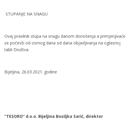
STUPANJE NA SNAGU
Ovaj pravilnik stupa na snagu danom donošenja a primjenjivaće
se počevši od osmog dana od dana objavljivanja na oglasnoj
tabli Društva.
Bijeljina, 26.03.2021. godine
”TESORO”
d.o.o.
Bijeljina
Bosiljka
Sarić,
direktor