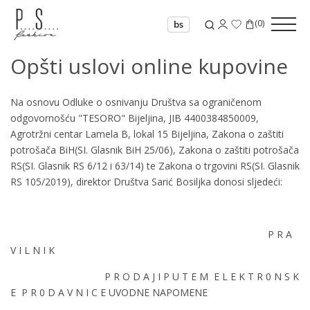
(
0
)
bs
Opšti uslovi online kupovine
Na osnovu Odluke o osnivanju Društva sa ograničenom
odgovornošću "TESORO" Bijeljina, JIB 4400384850009,
Agrotržni centar Lamela B, lokal 15 Bijeljina, Zakona o zaštiti
potrošača BiH(SI. Glasnik BiH 25/06), Zakona o zaštiti potrošača
RS(SI. Glasnik RS 6/12 i 63/14) te Zakona o trgovini RS(SI. Glasnik
RS 105/2019), direktor Društva Sarić Bosiljka donosi sljedeći:
P R A
V I L N I K
P R O D A J I P U T E M E L E K T R 0 N S K
E P R 0 D A V N I C E UVODNE NAPOMENE