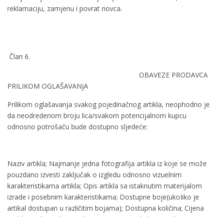
reklamaciju, zamjenu i povrat novca.
Član 6.
OBAVEZE PRODAVCA
PRILIKOM OGLAŠAVANjA
Prilikom oglašavanja svakog pojedinačnog artikla, neophodno je
da neodredenom broju lica/svakom potencijalnom kupcu
odnosno potrošaču bude dostupno sljedeće:
Naziv artikla; Najmanje jedna fotografija artikla iz koje se može
pouzdano izvesti zaključak o izgledu odnosno vizuelnim
karakteristikama artikla; Opis artikla sa istaknutim materijalom
izrade i posebnim karakteristikama; Dostupne boje(ukoIiko je
artikal dostupan u različitim bojama); Dostupna količina; Cijena