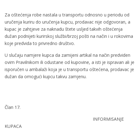
Za oštećenja robe nastala u transportu odnosno u periodu od
uručenja kuriru do uručenja kupcu, prodavac nije odgovoran, a
kupac je zahțjeve za naknadu štete usljed takvih oštećenja
dužan podnijeti kurirskoj službi/brzoj pošti na način i u rokovima
koje predvida to privredno društvo.
U slučaju namjere kupca da zamijeni artikal na način predviden
ovim Pravilnikom ili odustane od kupovine, a isti je ispravan ali je
isporučen u ambalaži koja je u transportu oštećena, prodavac je
dužan da omogući kupcu takvu zamjenu.
Član 17.
INFORMISANJE
KUPACA