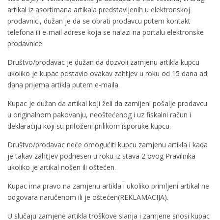
artikal iz asortimana artikala predstavljenih u elektronskoj
prodavnici, dužan je da se obrati prodavcu putem kontakt
telefona ili e-mail adrese koja se nalazi na portalu elektronske
prodavnice.
Društvo/prodavac je dužan da dozvoli zamjenu artikla kupcu
ukoliko je kupac postavio ovakav zahtjev u roku od 15 dana ad
dana prijema artikla putem e-maila.
Kupac je dužan da artikal koji želi da zamijeni pošalje prodavcu
u originalnom pakovanju, neoštećenog i uz fiskalni račun i
deklaraciju koji su priłoženi prilikom isporuke kupcu.
Društvo/prodavac neće omogućiti kupcu zamjenu artikla i kada
je takav zahț]ev podnesen u roku iz stava 2 ovog Pravilnika
ukoliko je artikal nošen ili oštećen.
Kupac ima pravo na zamjenu artikla i ukoliko primljeni artikal ne
odgovara naručenom ili je oštećen(REKLAMACIJA).
U slučaju zamjene artikla troškove slanja i zamjene snosi kupac