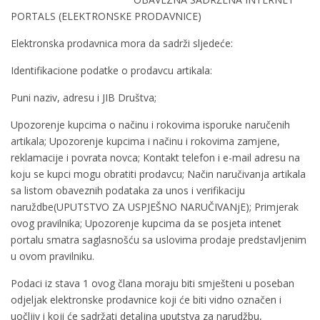
PORTALS (ELEKTRONSKE PRODAVNICE)
Elektronska prodavnica mora da sadrži sljedeće:
Identifikacione podatke o prodavcu artikala:
Puni naziv, adresu i JIB Društva;
Upozorenje kupcima o načinu i rokovima isporuke naručenih
artikala; Upozorenje kupcima i načinu i rokovima zamjene,
reklamacije i povrata novca; Kontakt telefon i e-mail adresu na
koju se kupci mogu obratiti prodavcu; Način naručivanja artikala
sa listom obaveznih podataka za unos i verifikaciju
naruždbe(UPUTSTVO ZA USPJEŠNO NARUČIVANjE); Primjerak
ovog pravilnika; Upozorenje kupcima da se posjeta intenet
portalu smatra saglasnošću sa uslovima prodaje predstavljenim
u ovom pravilniku.
Podaci iz stava 1 ovog člana moraju biti smješteni u poseban
odjeljak elektronske prodavnice koji će biti vidno označen i
uočljiv i koji će sadržati detaljna uputstva za narudžbu,