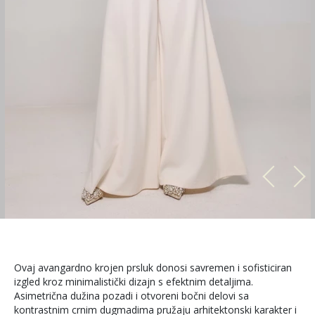
Ovaj avangardno krojen prsluk donosi savremen i sofisticiran
izgled kroz minimalistički dizajn s efektnim detaljima.
Asimetrična dužina pozadi i otvoreni bočni delovi sa
kontrastnim crnim dugmadima pružaju arhitektonski karakter i