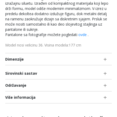
izražajnu siluetu. Izrađen od kompaktnog materijala koji lepo
drži formu, model odiše modernim minimalizmom. V-izrez u
predelu dekoltea dodatno izdužuje figuru, dok metalni detalj
na ramenu zaokružuje dizajn sa diskretnim sjajem. Prsluk se
može nositi samostalno ili kao deo slojevitog stajlinga uz
pantalone ili suknje.
Pantalone sa fotografije možete pogledati
ovde
.
Model nosi velicinu 36. Visina modela:177 cm
Dimenzije
Sirovinski sastav
Održavanje
Više informacija