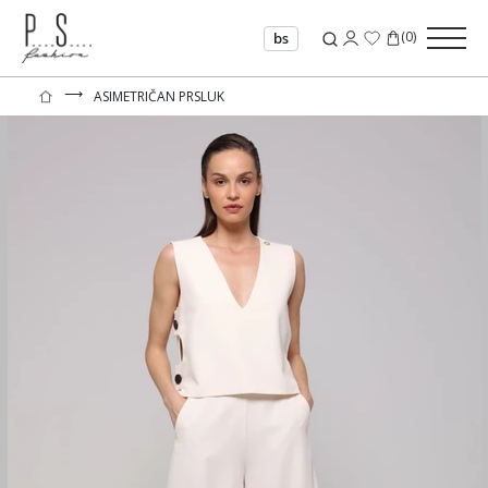
(
0
)
bs
⟶
ASIMETRIČAN PRSLUK