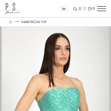
(
0
)
bs
⟶
ASIMETRIČAN TOP