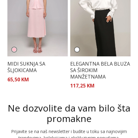
MIDI SUKNJA SA
ELEGANTNA BELA BLUZA
S
ŠLJOKICAMA
SA ŠIROKIM
M
MANŽETNAMA
65,50 KM
1
117,25 KM
Ne dozvolite da vam bilo šta
promakne
Prijavite se na naš newsletter i budite u toku sa najnovijim
trendovima, kolekcijama i ekskluzivnim ponudama.