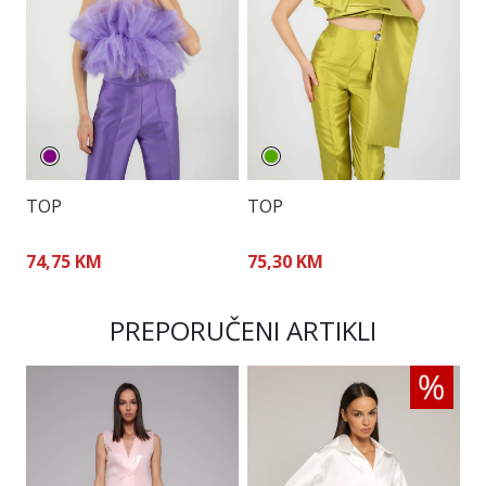
TOP
TOP
C
D
74,75 KM
75,30 KM
1
PREPORUČENI ARTIKLI