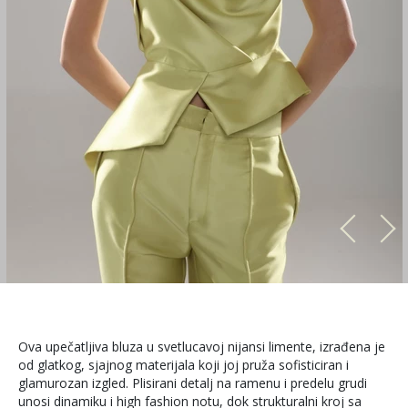
Ova upečatljiva bluza u svetlucavoj nijansi limente, izrađena je
od glatkog, sjajnog materijala koji joj pruža sofisticiran i
glamurozan izgled. Plisirani detalj na ramenu i predelu grudi
unosi dinamiku i high fashion notu, dok strukturalni kroj sa