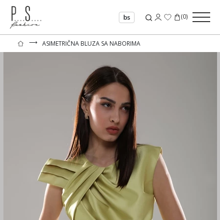
(
0
)
bs
⟶
ASIMETRIČNA BLUZA SA NABORIMA