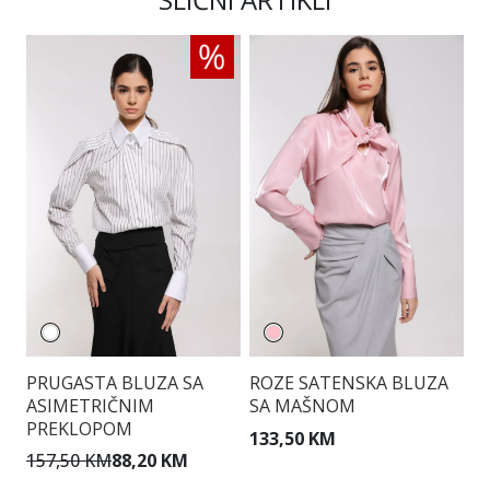
PRUGASTA BLUZA SA
ROZE SATENSKA BLUZA
B
ASIMETRIČNIM
SA MAŠNOM
G
PREKLOPOM
133,50 KM
1
157,50 KM
88,20 KM