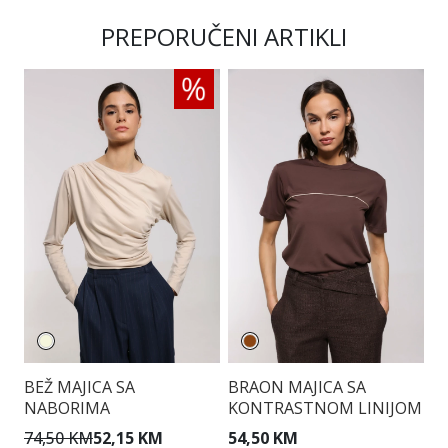
PREPORUČENI ARTIKLI
BEŽ MAJICA SA
BRAON MAJICA SA
R
NABORIMA
KONTRASTNOM LINIJOM
I
74,50 KM
52,15 KM
54,50 KM
5