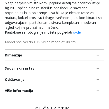
blago naglašenim strukom i peplum detaljima dodatno ističe
figuru. Kopčanje na rajsferšlus obezbeđuje savršeno
prijanjanje i lako oblačenje. Ova bluza je idealan izbor za
maturu, koktel proslavu i druge svečanosti, a u kombinaciji sa
odgovarajućim pantalonama stvara kompletan i moderan
izgled koji ne prolazi neprimećeno.
Pantalone sa fotografije možete pogledati
ovde
.
Model nosi velicinu 36. Visina modela:180 cm
Dimenzije
Sirovinski sastav
Održavanje
Više informacija
SLIČNI ARTIKLI